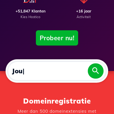
+51,847 Klanten
+16 jaar
Kies Hostico
Activiteit
Probeer nu!
J
O
U
W
M
E
R
|
Domeinregistratie
Meer dan 500 domeinextensies met