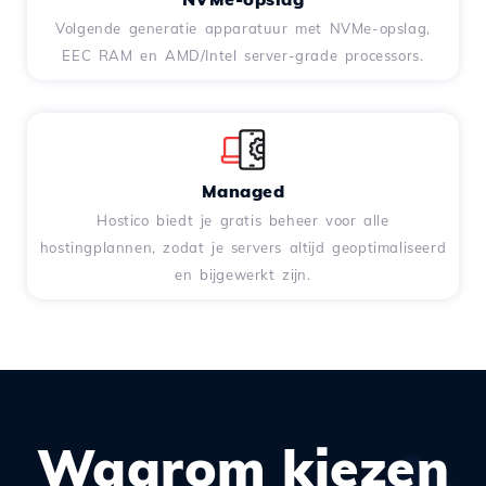
Volgende generatie apparatuur met NVMe-opslag,
EEC RAM en AMD/Intel server-grade processors.
Managed
Hostico biedt je gratis beheer voor alle
hostingplannen, zodat je servers altijd geoptimaliseerd
en bijgewerkt zijn.
Waarom kiezen