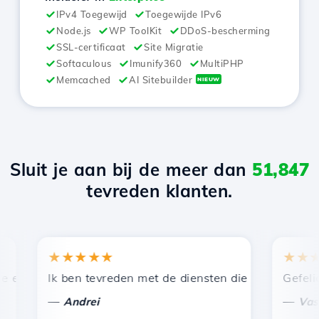
IPv4 Toegewijd
Toegewijde IPv6
Node.js
WP ToolKit
DDoS-bescherming
SSL-certificaat
Site Migratie
Softaculous
Imunify360
MultiPHP
Memcached
AI Sitebuilder
NIEUW
Sluit je aan bij de meer dan
51,847
tevreden klanten.
★★★★★
★★★★★
ficiënte technische ondersteuning.
Ik ben tevreden met de diensten die door Hostico worde
Gefeliciteerd
—
—
Andrei
Vasiliu Cos