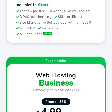
Inclusief in
Start
Toegewijde IPv6
Node.js
WP ToolKit
DDoS-bescherming
SSL-certificaat
Site Migratie
Softaculous
Imunify360
MultiPHP
Memcached
AI Sitebuilder
NIEUW
Recomandat
Web Hosting
Business
— Ontworpen voor winkels —
Promo -38%
4.99