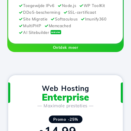
Toegewijde IPv6
Node.js
WP ToolKit
DDoS-bescherming
SSL-certificaat
Site Migratie
Softaculous
Imunify360
MultiPHP
Memcached
AI Sitebuilder
NIEUW
Ontdek meer
Web Hosting
Enterprise
— Maximale prestaties —
Promo -25%