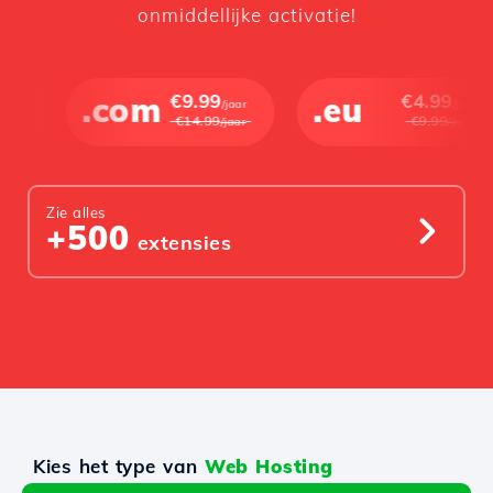
onmiddellijke activatie!
.com
€9.99
.eu
€4.99
/jaar
/jaar
€14.99
€9.99
/jaar
/jaar
Zie alles
+500
extensies
Kies het type van
Web Hosting