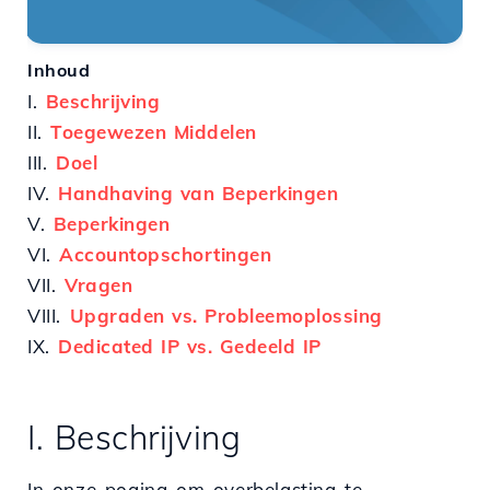
Inhoud
I.
Beschrijving
II.
Toegewezen Middelen
III.
Doel
IV.
Handhaving van Beperkingen
V.
Beperkingen
VI.
Accountopschortingen
VII.
Vragen
VIII.
Upgraden vs. Probleemoplossing
IX.
Dedicated IP vs. Gedeeld IP
I. Beschrijving
In onze poging om overbelasting te