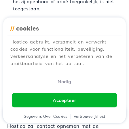
hetzij openbaar of privé toegankelijk, is niet
toegestaan.
Websites over: hacking, warez, of die illegale
//
cookies
activiteiten bevorderen zijn verboden
Bittorrent-toepassingen, trackers en andere
Hostico gebruikt, verzamelt en verwerkt
bestandsdelingsactiviteiten zijn verboden
cookies voor functionaliteit, beveiliging,
verkeersanalyse en het verbeteren van de
Het draaien van game servers is verboden
bruikbaarheid van het portaal.
Het uitvoeren van webspiders en indexeurs is
Nodig
verboden
VI. Schorsingen van
Accepteer
rekeningen
Thuis
Gegevens Over Cookies
Cliënt
Winkelwagen
Vertrouwelijkheid
Chat
Menu
tje
Hostico zal contact opnemen met de