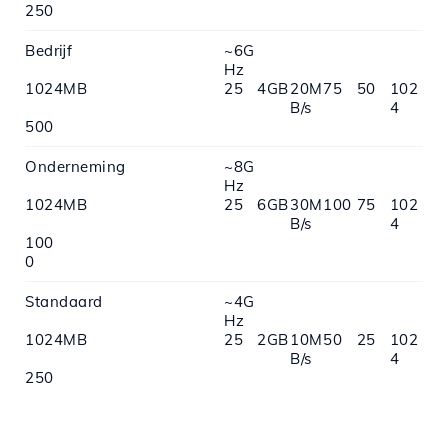
250
Bedrijf
~6G
Hz
1024MB
25
4GB
20M
75
50
102
B/s
4
500
Onderneming
~8G
Hz
1024MB
25
6GB
30M
100
75
102
B/s
4
100
0
Standaard
~4G
Hz
1024MB
25
2GB
10M
50
25
102
B/s
4
250