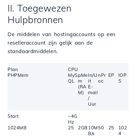
II. Toegewezen
Hulpbronnen
De middelen van hostingaccounts op een
reselleraccount zijn gelijk aan de
standaardmiddelen.
Plan
CPU
PHPMem
MyS
pMe
In/U
nPr
EP
IOP
QL
m
it
oc
S
(RA
E-
M)
mail
/
Uur
Start
~4G
Hz
1024MB
25
2GB
10M
50
25
102
B/s
4