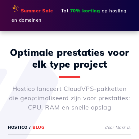
🌞
Summer Sale
— Tot
70% korting
op hosting
en domeinen
Optimale prestaties voor
elk type project
Hostico lanceert CloudVPS-pakketten
die geoptimaliseerd zijn voor prestaties:
CPU, RAM en snelle opslag
HOSTICO
/
BLOG
door Mark D.