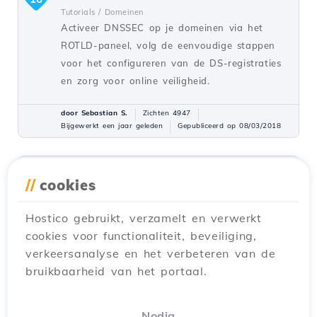
Tutorials /
Domeinen
Activeer DNSSEC op je domeinen via het
ROTLD-paneel, volg de eenvoudige stappen
voor het configureren van de DS-registraties
en zorg voor online veiligheid.
door Sebastian S.
Zichten 4947
Bijgewerkt een jaar geleden
Gepubliceerd op 08/03/2018
Aanmaken en instellen van
12
//
cookies
aangepaste nameservers in het
ROTLD-paneel
Hostico gebruikt, verzamelt en verwerkt
Tutorials /
Domeinen
cookies voor functionaliteit, beveiliging,
Dit artikel beschrijft de noodzakelijke stappen
verkeersanalyse en het verbeteren van de
voor het aanmaken van aangepaste
bruikbaarheid van het portaal.
nameservers en de methode voor het
instellen of bijwerken van deze nameservers
op een domein.
Nodig