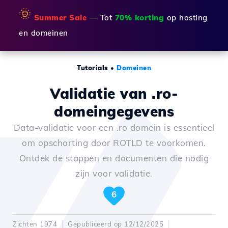
🌞
Summer Sale
— Tot
70% korting
op hosting
en domeinen
Tutorials
•
Domeinen
Validatie van .ro-
domeingegevens
Data-validatie voor een .ro domein is essentieel
om opschorting door ROTLD te voorkomen.
Ontdek de stappen en documenten die nodig
zijn voor validatie.
6
Zichten 1974
Gepubliceerd op 12/12/2025