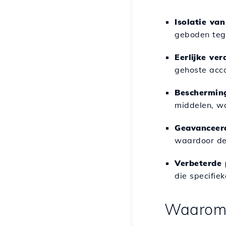
Isolatie va
geboden tege
Eerlijke ve
gehoste acc
Bescherming
middelen, w
Geavanceerd
waardoor de
Verbeterde 
die specifie
Waarom 