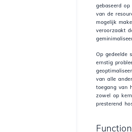
gebaseerd op 
van de resour
mogelijk mak
veroorzaakt d
geminimalisee
Op gedeelde s
ernstig probl
geoptimalisee
van alle ande
toegang van h
zowel op kern
presterend hos
Function