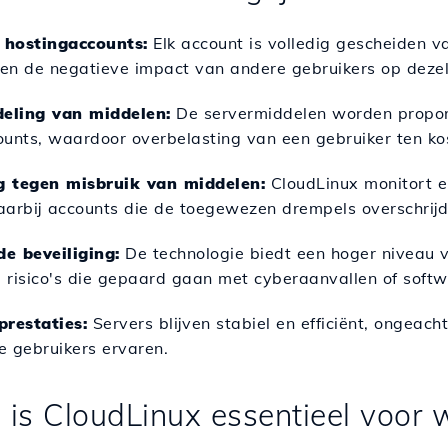
n hostingaccounts:
Elk account is volledig gescheiden 
n de negatieve impact van andere gebruikers op dezel
rdeling van middelen:
De servermiddelen worden propor
ounts, waardoor overbelasting van een gebruiker ten k
 tegen misbruik van middelen:
CloudLinux monitort e
aarbij accounts die de toegewezen drempels overschrij
e beveiliging:
De technologie biedt een hoger niveau va
 risico's die gepaard gaan met cyberaanvallen of sof
prestaties:
Servers blijven stabiel en efficiënt, ongea
ke gebruikers ervaren.
is CloudLinux essentieel voor 