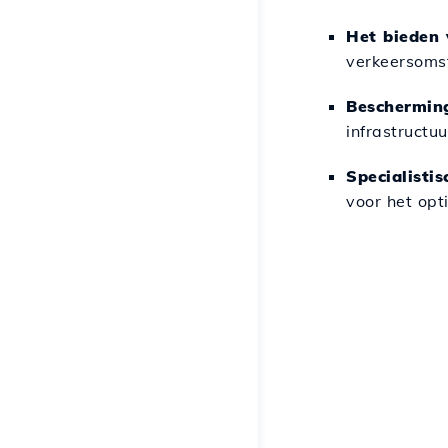
Het bieden 
verkeersomst
Bescherming
infrastructu
Specialisti
voor het opt