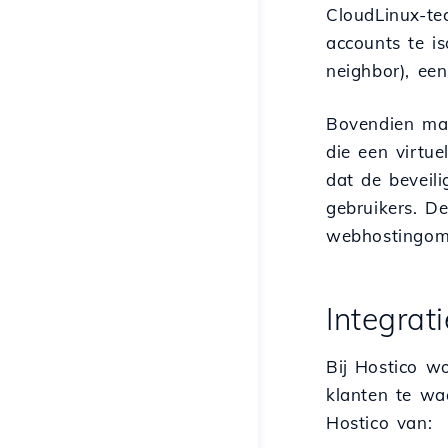
CloudLinux-te
accounts te i
neighbor), ee
Bovendien maa
die een virtu
dat de beveil
gebruikers. De
webhostingom
Integrat
Bij Hostico w
klanten te wa
Hostico van: