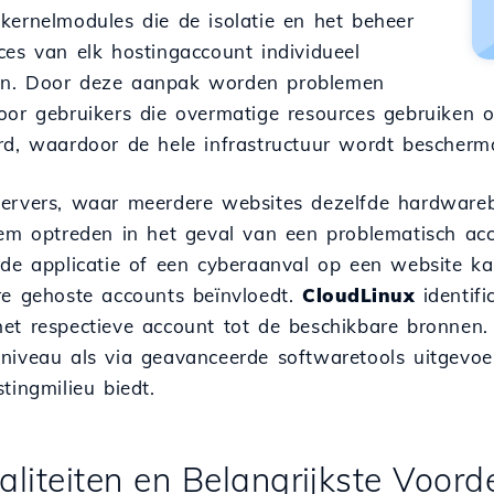
kernelmodules die de isolatie en het beheer
ces van elk hostingaccount individueel
en. Door deze aanpak worden problemen
oor gebruikers die overmatige resources gebruiken o
rd, waardoor de hele infrastructuur wordt bescherm
ervers, waar meerdere websites dezelfde hardwareb
eem optreden in het geval van een problematisch acco
rde applicatie of een cyberaanval op een website ka
re gehoste accounts beïnvloedt.
CloudLinux
identifi
et respectieve account tot de beschikbare bronnen. 
niveau als via geavanceerde softwaretools uitgevoer
tingmilieu biedt.
aliteiten en Belangrijkste Voor