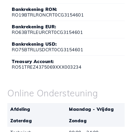
Bankrekening RON:
RO19BTRLRONCRT0CG3154601
Bankrekening EUR:
RO63BTRLEURCRT0CG3154601
Bankrekening USD:
RO75BTRLUSDCRT0CG3154601
Treasury Account:
RO51TREZ4375069XXX003234
Online Ondersteuning
Afdeling
Maandag - Vrijdag
Zaterdag
Zondag