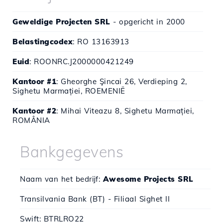
Geweldige Projecten SRL
- opgericht in 2000
Belastingcodex
: RO 13163913
Euid
: ROONRC.J2000000421249
Kantoor #1
: Gheorghe Şincai 26, Verdieping 2,
Sighetu Marmației, ROEMENIË
Kantoor #2
: Mihai Viteazu 8, Sighetu Marmației,
ROMÂNIA
Bankgegevens
Naam van het bedrijf:
Awesome Projects SRL
Transilvania Bank (BT) - Filiaal Sighet II
Swift: BTRLRO22