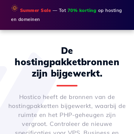
🌞
Summer Sale
— Tot
70% korting
op hosting
en domeinen
De
hostingpakketbronnen
zijn bijgewerkt.
Hostico heeft de bronnen van de
hostingpakketten bijgewerkt, waarbij de
ruimte en het PHP-geheugen zijn
vergroot. Controleer de nieuwe
specificaties voor VPS, Business en