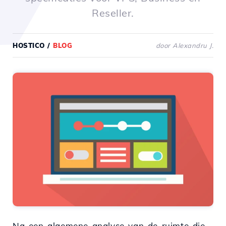
Reseller.
HOSTICO
/
BLOG
door Alexandru J.
Na een algemene analyse van de ruimte die