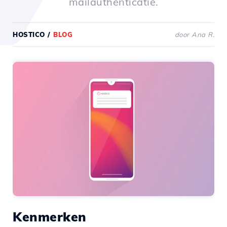
mailauthenticatie.
HOSTICO
/
BLOG
door Ana R.
Kenmerken