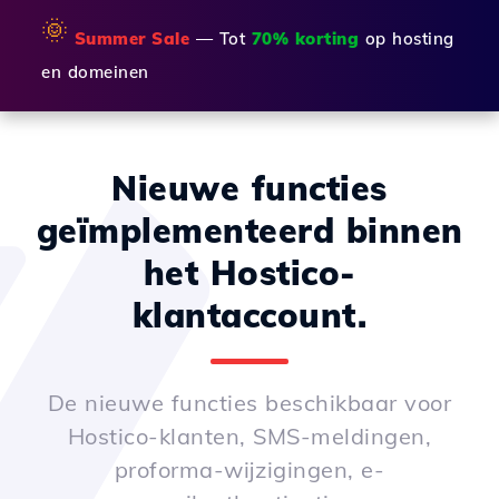
🌞
Summer Sale
— Tot
70% korting
op hosting
en domeinen
Nieuwe functies
geïmplementeerd binnen
het Hostico-
klantaccount.
De nieuwe functies beschikbaar voor
Hostico-klanten, SMS-meldingen,
proforma-wijzigingen, e-