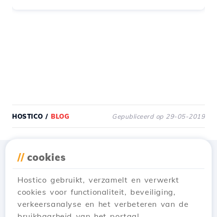
HOSTICO
/
BLOG
Gepubliceerd op 29-05-2019
//
cookies
Download de app
Hostico
Hostico gebruikt, verzamelt en verwerkt
cookies voor functionaliteit, beveiliging,
verkeersanalyse en het verbeteren van de
bruikbaarheid van het portaal.