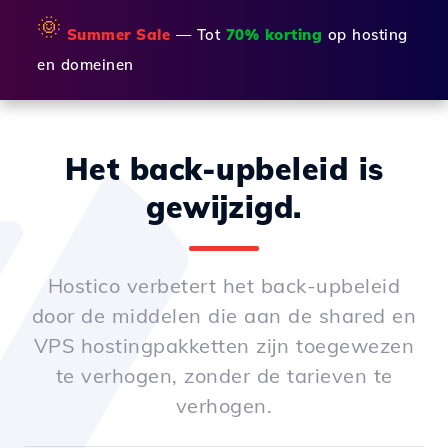
🌞
Summer Sale
— Tot
70% korting
op hosting
en domeinen
Het back-upbeleid is
gewijzigd.
Hostico verbetert het back-upbeleid
door de middelen die aan de shared en
VPS hostingpakketten zijn toegewezen
te verhogen, zonder de tarieven te
verhogen.