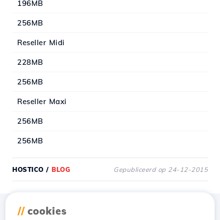
196MB
256MB
Reseller Midi
228MB
256MB
Reseller Maxi
256MB
256MB
HOSTICO
/
BLOG
Gepubliceerd op 24-12-2015
//
cookies
Download de app
Hostico