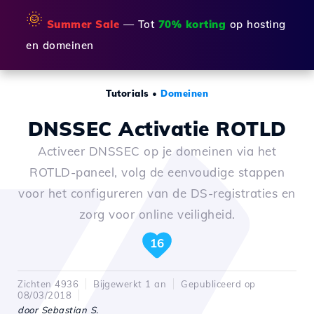
🌞
Summer Sale
— Tot
70% korting
op hosting
en domeinen
Tutorials
•
Domeinen
DNSSEC Activatie ROTLD
Activeer DNSSEC op je domeinen via het
ROTLD-paneel, volg de eenvoudige stappen
voor het configureren van de DS-registraties en
zorg voor online veiligheid.
16
Zichten 4936
Bijgewerkt 1 an
Gepubliceerd op
08/03/2018
door Sebastian S.