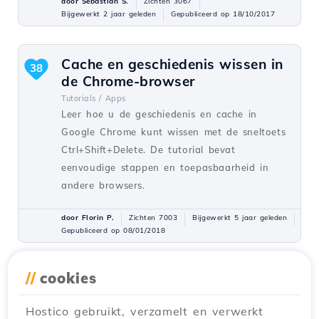
door Sebastian S.
Zichten 3067
Bijgewerkt 2 jaar geleden
Gepubliceerd op 18/10/2017
Cache en geschiedenis wissen in
38
de Chrome-browser
Tutorials /
Apps
Leer hoe u de geschiedenis en cache in
Google Chrome kunt wissen met de sneltoets
Ctrl+Shift+Delete. De tutorial bevat
eenvoudige stappen en toepasbaarheid in
andere browsers.
door Florin P.
Zichten 7003
Bijgewerkt 5 jaar geleden
Gepubliceerd op 08/01/2018
//
cookies
Een e-mailaccount aanmaken in
31
cPanel
Hostico gebruikt, verzamelt en verwerkt
Tutorials /
cPanel