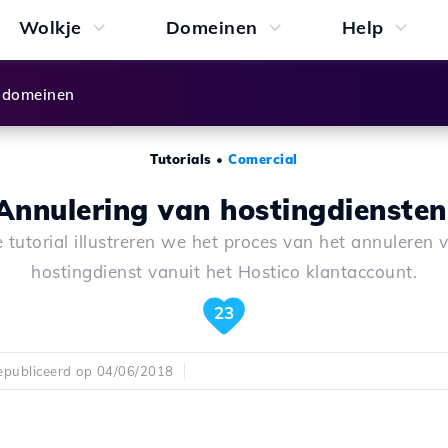
Wolkje
Domeinen
Help
 domeinen
Tutorials
•
Comercial
Annulering van hostingdiensten
e tutorial illustreren we het proces van het annuleren 
hostingdienst vanuit het Hostico klantaccount.
23
publiceerd op 04/06/2018