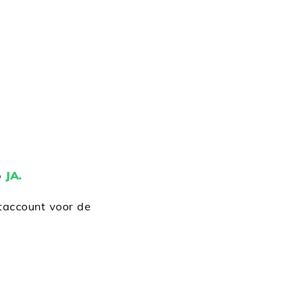
p
JA.
taccount voor de