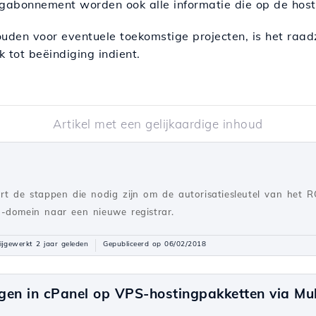
ngabonnement worden ook alle informatie die op de host
ouden voor eventuele toekomstige projecten, is het raa
 tot beëindiging indient.
Artikel met een gelijkaardige inhoud
rt de stappen die nodig zijn om de autorisatiesleutel van het R
-domein naar een nieuwe registrar.
ijgewerkt 2 jaar geleden
Gepubliceerd op 06/02/2018
igen in cPanel op VPS-hostingpakketten via M