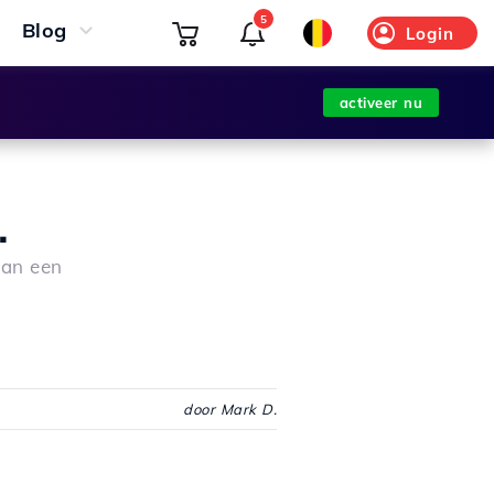
5
Blog
Login
activeer nu
.
van een
door Mark D.