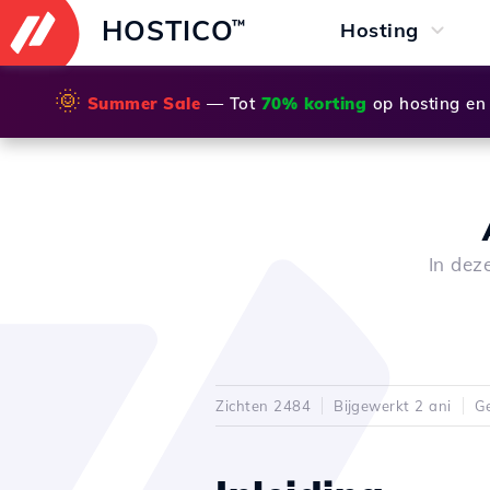
HOSTICO
™
Hosting
🌞
Summer Sale
— Tot
70% korting
op hosting en
In dez
Zichten 2484
Bijgewerkt 2 ani
Ge