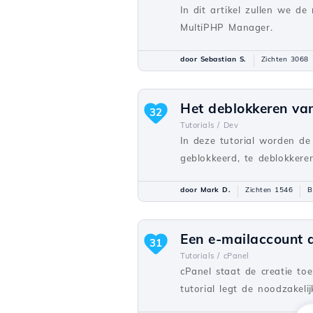
In dit artikel zullen we d
MultiPHP Manager.
door Sebastian S.
Zichten 3068
Het deblokkeren van
32
Tutorials /
Dev
In deze tutorial worden de
geblokkeerd, te deblokkeren
door Mark D.
Zichten 1546
B
Een e-mailaccount 
31
Tutorials /
cPanel
cPanel staat de creatie to
tutorial legt de noodzakel