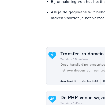
Bij annulering van het hosti
Als je de gegevens wilt beh
maken voordat je het verzoek
Transfer .ro domein
78
Tutorials /
Domeinen
Deze handleiding presentee
het overdragen van een .ro
door Mark D.
Zichten 3561
B
De PHP-versie wijz
46
Tutorials /
cPanel