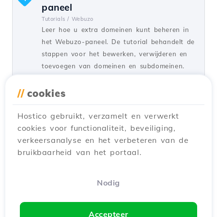
paneel
Tutorials /
Webuzo
Leer hoe u extra domeinen kunt beheren in
het Webuzo-paneel. De tutorial behandelt de
stappen voor het bewerken, verwijderen en
toevoegen van domeinen en subdomeinen.
door Alexandru R.
Zichten 1387
//
cookies
Bijgewerkt een jaar geleden
Gepubliceerd op 14/09/2017
Hostico gebruikt, verzamelt en verwerkt
cookies voor functionaliteit, beveiliging,
Handmatige WordPress-migratie
2
verkeersanalyse en het verbeteren van de
Tutorials /
WordPress
bruikbaarheid van het portaal.
Ontdek hoe je handmatig een WordPress-
installatie tussen hostingaccounts kunt
migreren, stap voor stap, om een soepele
Nodig
overgang van je gegevens te waarborgen.
door Florin P.
Zichten 1827
Accepteer