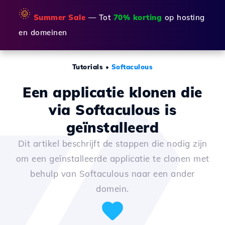
🌞
Summer Sale
— Tot
70% korting
op hosting
en domeinen
Tutorials
•
Softaculous
Een applicatie klonen die
via Softaculous is
geïnstalleerd
Dit artikel beschrijft de stappen die nodig zijn
om een geïnstalleerde applicatie te clonen met
behulp van Softaculous naar een ander
domein.