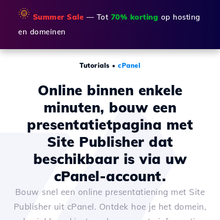
🌞
Summer Sale
— Tot
70% korting
op hosting
en domeinen
Tutorials
•
cPanel
Online binnen enkele
minuten, bouw een
presentatietpagina met
Site Publisher dat
beschikbaar is via uw
cPanel-account.
Bouw snel een online presentatiening met Site
Publisher uit cPanel. Ontdek hoe je het domein,