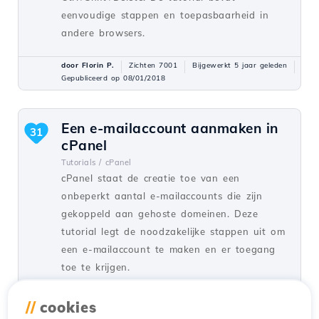
eenvoudige stappen en toepasbaarheid in
andere browsers.
door Florin P.
Zichten 7001
Bijgewerkt 5 jaar geleden
Gepubliceerd op 08/01/2018
Een e-mailaccount aanmaken in
31
cPanel
Tutorials /
cPanel
cPanel staat de creatie toe van een
onbeperkt aantal e-mailaccounts die zijn
gekoppeld aan gehoste domeinen. Deze
tutorial legt de noodzakelijke stappen uit om
een e-mailaccount te maken en er toegang
toe te krijgen.
door Cătălin A.
Zichten 5923
//
cookies
Bijgewerkt 2 jaar geleden
Gepubliceerd op 28/06/2017