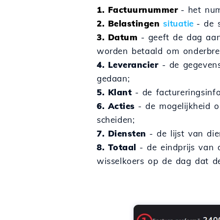
1. Factuurnummer
- het nu
2. Belastingen
situatie
- de 
3. Datum
- geeft de dag aa
worden betaald om onderbrek
4. Leverancier
- de gegevens
gedaan;
5. Klant
- de factureringsinf
6. Acties
- de mogelijkheid o
scheiden;
7. Diensten
- de lijst van d
8. Totaal
- de eindprijs van
wisselkoers op de dag dat d