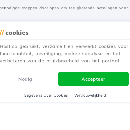
e benodigde stappen doorlopen om terugkerende betalingen voor H
ijgewerkt een jaar geleden
Gepubliceerd op 25/06/2021
//
cookies
Hostico gebruikt, verzamelt en verwerkt cookies voor
ersoonlijke informatie in het klantaccount
functionaliteit, beveiliging, verkeersanalyse en het
verbeteren van de bruikbaarheid van het portaal.
jke gegevens in je Hostico-klantaccount stap voor stap kunt bijw
Nodig
Accepteer
ijgewerkt 2 jaar geleden
Gepubliceerd op 03/03/2018
Gegevens Over Cookies
Vertrouwelijkheid