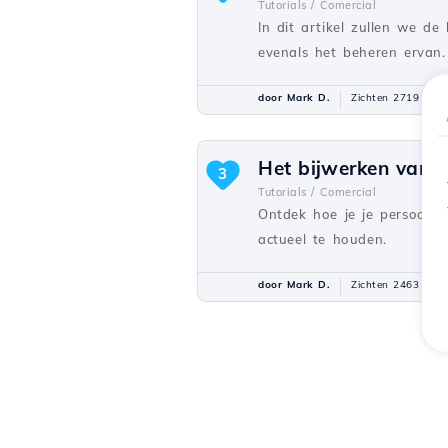
Tutorials /
Comercial
In dit artikel zullen we d
evenals het beheren ervan.
door Mark D.
Zichten 2719
B
Het bijwerken van p
3
Tutorials /
Comercial
Ontdek hoe je je persoonli
actueel te houden.
door Mark D.
Zichten 2463
B