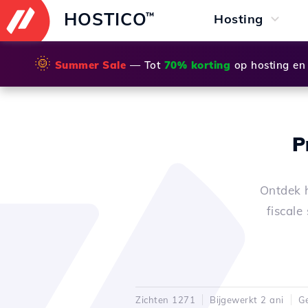
HOSTICO
™
Hosting
🌞
Summer Sale
— Tot
70% korting
op hosting en
P
Ontdek 
fiscale
Zichten 1271
Bijgewerkt 2 ani
Ge