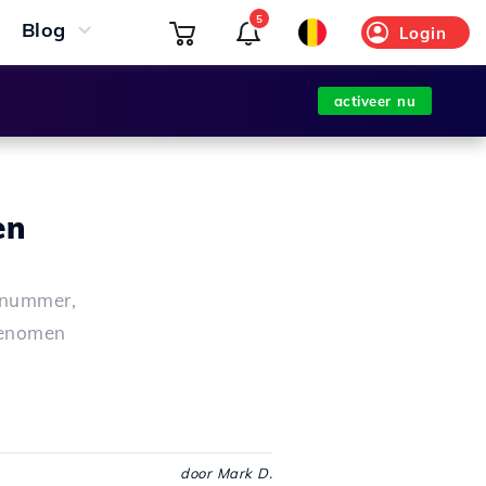
5
Blog
Login
activeer nu
en
rnummer,
pgenomen
door Mark D.