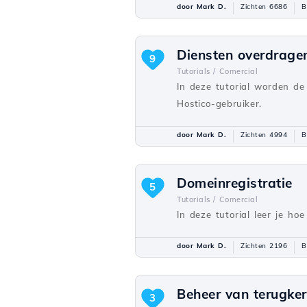
door Mark D.
Zichten 6686
B
Diensten overdragen
9
Tutorials /
Comercial
In deze tutorial worden d
Hostico-gebruiker.
door Mark D.
Zichten 4994
B
Domeinregistratie
5
Tutorials /
Comercial
In deze tutorial leer je ho
door Mark D.
Zichten 2196
B
Beheer van terugke
3