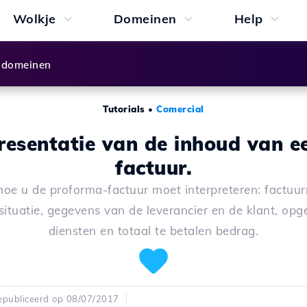
Wolkje
Domeinen
Help
 domeinen
Tutorials
•
Comercial
resentatie van de inhoud van e
factuur.
hoe u de proforma-factuur moet interpreteren: factuu
 situatie, gegevens van de leverancier en de klant, o
diensten en totaal te betalen bedrag.
publiceerd op 08/07/2017