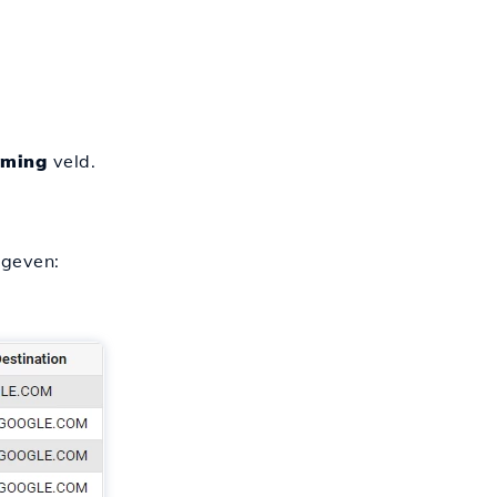
mming
veld.
egeven: