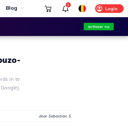
5
Blog
Login
activeer nu
buzo-
rds in te
 Google).
door Sebastian S.