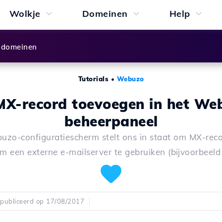
Wolkje
Domeinen
Help
 domeinen
Tutorials
•
Webuzo
MX-record toevoegen in het We
beheerpaneel
zo-configuratiescherm stelt ons in staat om MX-reco
om een externe e-mailserver te gebruiken (bijvoorbeeld
publiceerd op 17/08/2017