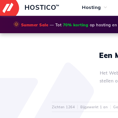
HOSTICO
™
Hosting
🌞
Summer Sale
— Tot
70% korting
op hosting en
Een 
Het Webu
stellen 
Zichten 1264
Bijgewerkt 1 an
Ge