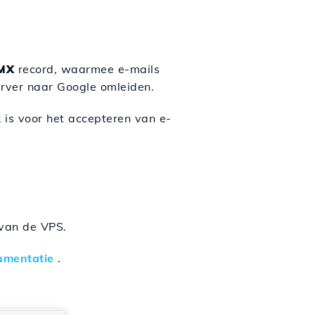
MX
record, waarmee e-mails
erver naar Google omleiden.
k is voor het accepteren van e-
 van de VPS.
umentatie
.