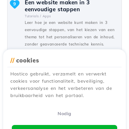
Een website maken in 3
9
eenvoudige stappen
Tutorials /
Apps
Leer hoe je een website kunt maken in 3
eenvoudige stappen, van het kiezen van een
thema tot het personaliseren van de inhoud,
zonder geavanceerde technische kennis.
door Mark D.
Zichten 4730
//
cookies
Bijgewerkt een jaar geleden
Gepubliceerd op 03/09/2020
Hostico gebruikt, verzamelt en verwerkt
cookies voor functionaliteit, beveiliging,
Google SEO - Core Web Vitals
4
verkeersanalyse en het verbeteren van de
Tutorials /
Dev
bruikbaarheid van het portaal.
Ontdek de nieuwe Core Web Vitals-waarden
van Google voor SEO: laadtijd, interactie en
visuele stabiliteit, essentieel voor de
Nodig
gebruikerservaring.