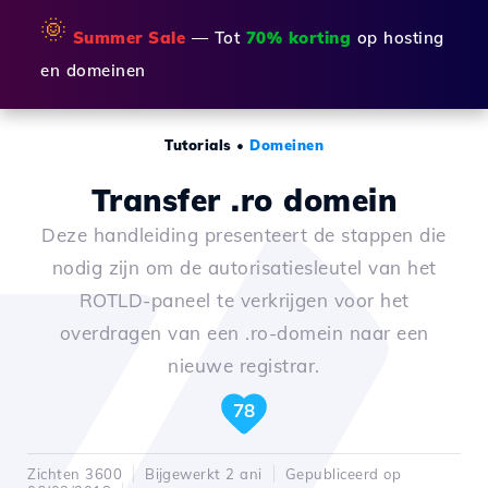
🌞
Summer Sale
— Tot
70% korting
op hosting
en domeinen
Tutorials
•
Domeinen
Transfer .ro domein
Deze handleiding presenteert de stappen die
nodig zijn om de autorisatiesleutel van het
ROTLD-paneel te verkrijgen voor het
overdragen van een .ro-domein naar een
nieuwe registrar.
78
Zichten 3600
Bijgewerkt 2 ani
Gepubliceerd op