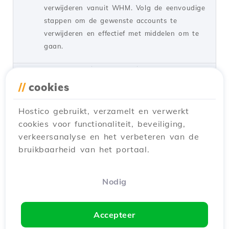
verwijderen vanuit WHM. Volg de eenvoudige
stappen om de gewenste accounts te
verwijderen en effectief met middelen om te
gaan.
door Cătălin A.
Zichten 1166
Bijgewerkt een jaar geleden
Gepubliceerd op 22/06/2018
//
cookies
Hostico gebruikt, verzamelt en verwerkt
Een cPanel-account aanmaken in
cookies voor functionaliteit, beveiliging,
WHM
verkeersanalyse en het verbeteren van de
Tutorials /
WHM
bruikbaarheid van het portaal.
Leer hoe je een nieuw hostingaccount
aanmaakt in WHM. Volg de eenvoudige
stappen om de benodigde gegevens in te
Nodig
vullen en het dienstenpakket aan te passen.
door Cătălin A.
Zichten 1653
Accepteer
Bijgewerkt een jaar geleden
Gepubliceerd op 31/05/2018