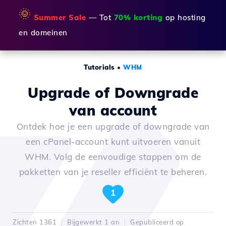
🌞
Summer Sale
— Tot
70% korting
op hosting
en domeinen
Tutorials
•
WHM
Upgrade of Downgrade
van account
Ontdek hoe je een upgrade of downgrade van
een cPanel-account kunt uitvoeren vanuit
WHM. Volg de eenvoudige stappen om de
pakketten van je reseller efficiënt te beheren.
1
Zichten 1361
Bijgewerkt 1 an
Gepubliceerd op