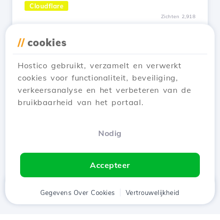
Cloudflare
Zichten 2,918
Wat is Cloudflare?
//
cookies
Bijgewerkt een jaar geleden
Cloudflare is een CDN-netwerk dat de snelheid
Hostico gebruikt, verzamelt en verwerkt
van de site verbetert, hoge beschikbaarheid
cookies voor functionaliteit, beveiliging,
garandeert en bescherming biedt tegen DDoS-
verkeersanalyse en het verbeteren van de
aanvallen, waardoor de online prestaties
bruikbaarheid van het portaal.
worden geoptimaliseerd.
Bekijk Artikel
Nodig
Accepteer
Thuis
Gegevens Over Cookies
Cliënt
Winkelwagen
Vertrouwelijkheid
Chat
Menu
tje