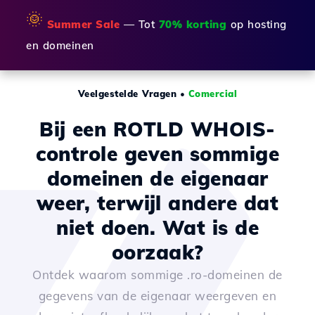
🌞
Summer Sale
— Tot
70% korting
op hosting
en domeinen
Veelgestelde Vragen
•
Comercial
Bij een ROTLD WHOIS-
controle geven sommige
domeinen de eigenaar
weer, terwijl andere dat
niet doen. Wat is de
oorzaak?
Ontdek waarom sommige .ro-domeinen de
gegevens van de eigenaar weergeven en