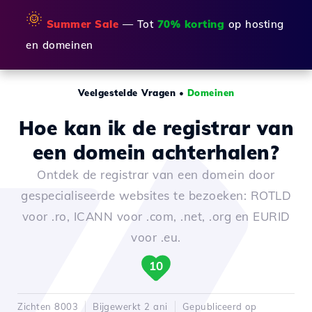
🌞
Summer Sale
— Tot
70% korting
op hosting
en domeinen
Veelgestelde Vragen
•
Domeinen
Hoe kan ik de registrar van
een domein achterhalen?
Ontdek de registrar van een domein door
gespecialiseerde websites te bezoeken: ROTLD
voor .ro, ICANN voor .com, .net, .org en EURID
voor .eu.
10
Zichten 8003
Bijgewerkt 2 ani
Gepubliceerd op