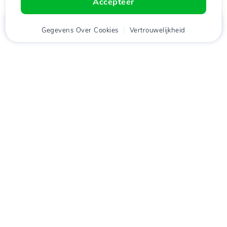
Accepteer
Thuis
Gegevens Over Cookies
Cliënt
Winkelwagen
Vertrouwelijkheid
Chat
Menu
tje
Download de app
Hostico