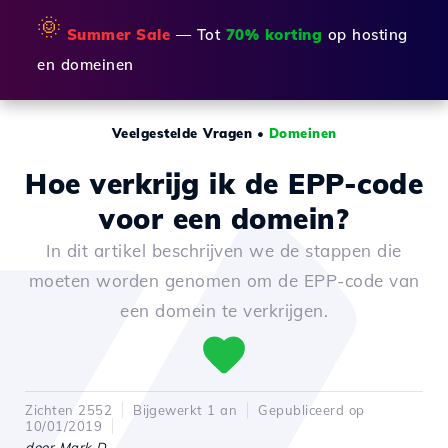
🌞
Summer Sale
— Tot
70% korting
op hosting
en domeinen
Veelgestelde Vragen
•
Domeinen
Hoe verkrijg ik de EPP-code
voor een domein?
In dit artikel beschrijven we de stappen die
moeten worden genomen om de EPP-code van
een domein te verkrijgen.
Zichten 2552
Bijgewerkt 1 an
Gepubliceerd op
10/01/2019
door Mark D.