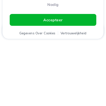
Nodig
Accepteer
Thuis
Gegevens Over Cookies
Cliënt
Winkelwagen
Vertrouwelijkheid
Chat
Menu
tje
Download de app
Hostico