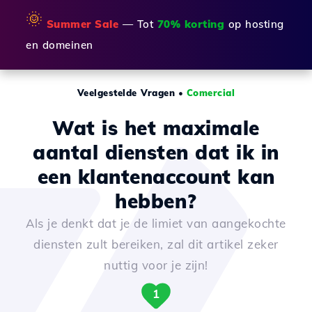
🌞
Summer Sale
— Tot
70% korting
op hosting
en domeinen
Veelgestelde Vragen
•
Comercial
Wat is het maximale
aantal diensten dat ik in
een klantenaccount kan
hebben?
Als je denkt dat je de limiet van aangekochte
diensten zult bereiken, zal dit artikel zeker
nuttig voor je zijn!
1