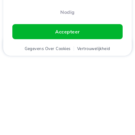
Nodig
Accepteer
Thuis
Gegevens Over Cookies
Cliënt
Winkelwagen
Vertrouwelijkheid
Chat
Menu
tje
Download de app
Hostico