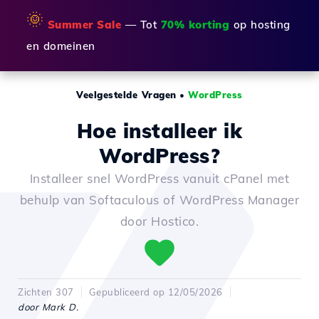
🌞
Summer Sale
— Tot
70% korting
op hosting
en domeinen
Veelgestelde Vragen
•
WordPress
Hoe installeer ik
WordPress?
Installeer snel WordPress vanuit cPanel met
behulp van Softaculous of WordPress Manager
door Hostico.
Zichten 307
Gepubliceerd op 12/05/2026
door Mark D.