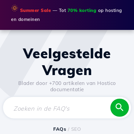
🌞
Summer Sale
— Tot
70% korting
op hosting
en domeinen
Veelgestelde
Vragen
Blader door +700 artikelen van Hostico
documentatie
FAQs
/ SEO