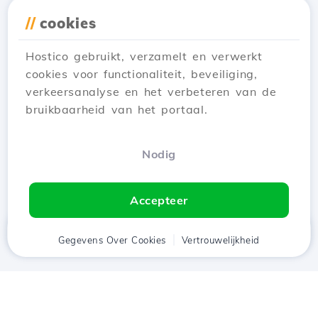
GTMetrix, PageSpeed Insights of
//
cookies
andere platforms voor de analyse
van websiteprestaties gev...
Hostico gebruikt, verzamelt en verwerkt
Bijgewerkt een jaar geleden
cookies voor functionaliteit, beveiliging,
Hoge responstijden van een website kunnen
verkeersanalyse en het verbeteren van de
om verschillende redenen optreden. Ontdek
bruikbaarheid van het portaal.
alle informatie over dit aspect.
Bekijk Artikel
Nodig
Accepteer
Thuis
Gegevens Over Cookies
Cliënt
Winkelwagen
Vertrouwelijkheid
Chat
Menu
tje