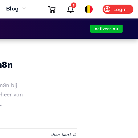
5
Blog
Login
activeer nu
n8n
n8n bij
eheer van
.
door Mark D.