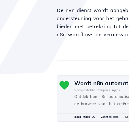
De n8n-dienst wordt aangebo
ondersteuning voor het gebru
bieden met betrekking tot de
n8n-workflows de verantwoor
Wordt n8n automati
Veelgestelde Vragen /
Apps
Ontdek hoe n8n automatisch
de browser voor het creër
door Mark D.
Zichten 885
Ge