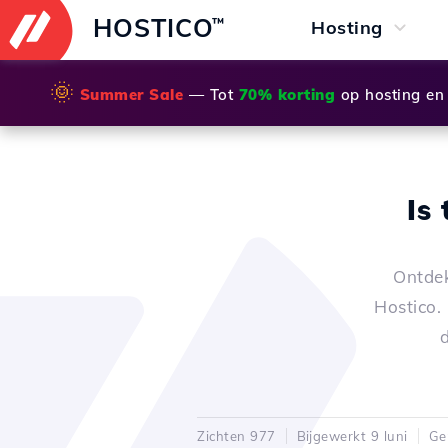
HOSTICO
™
Hosting
🌞
Summer Sale
— Tot
70% korting
op hosting en
Is
Ontdek
Hostico.
Zichten 977
Bijgewerkt 9 luni
Ge