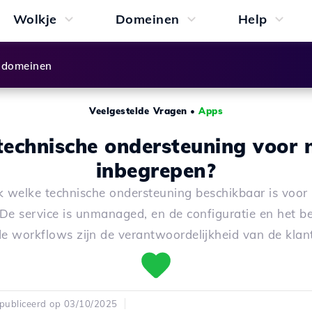
Wolkje
Domeinen
Help
 domeinen
Veelgestelde Vragen
•
Apps
 technische ondersteuning voor 
inbegrepen?
 welke technische ondersteuning beschikbaar is voor 
 De service is unmanaged, en de configuratie en het b
de workflows zijn de verantwoordelijkheid van de klant
publiceerd op 03/10/2025