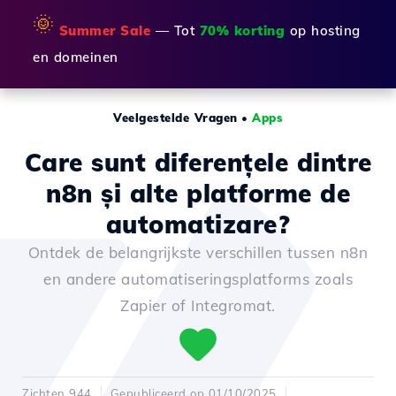
🌞
Summer Sale
— Tot
70% korting
op hosting
en domeinen
Veelgestelde Vragen
•
Apps
Care sunt diferențele dintre
n8n și alte platforme de
automatizare?
Ontdek de belangrijkste verschillen tussen n8n
en andere automatiseringsplatforms zoals
Zapier of Integromat.
Zichten 944
Gepubliceerd op 01/10/2025