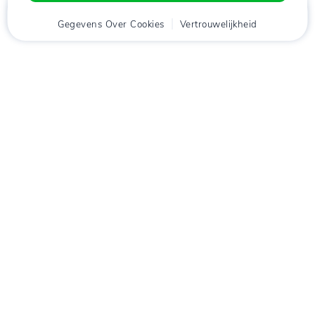
Thuis
Gegevens Over Cookies
Cliënt
Winkelwagen
Vertrouwelijkheid
Chat
Menu
tje
Download de app
Hostico