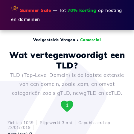
🌞
Summer Sale
— Tot
70% korting
op hosting
en domeinen
Veelgestelde Vragen
•
Comercial
Wat vertegenwoordigt een
TLD?
TLD (Top-Level Domein) is de laatste extensie
van een domein, zoals .com, en omvat
categorieën zoals gTLD, newgTLD en ccTLD.
1
Zichten 1039
Bijgewerkt 3 ani
Gepubliceerd op
22/01/2019
door Mark D.