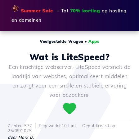
🌞
Summer Sale
— Tot
70% korting
op hosting
en domeinen
Veelgestelde Vragen
•
Apps
Wat is LiteSpeed?
Een krachtige webserver, LiteSpeed versnelt de
laadtijd van websites, optimaliseert middelen
en zorgt voor een snelle en stabiele ervaring
voor bezoekers.
Zichten 572
Bijgewerkt 10 luni
Gepubliceerd op
25/09/2025
door Mark D.