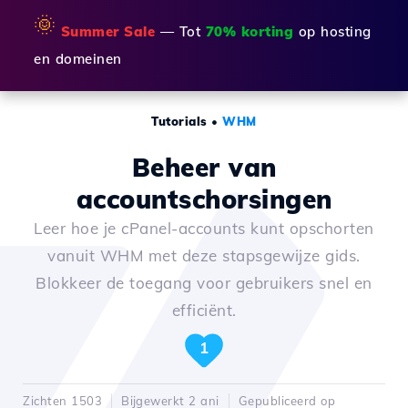
🌞
Summer Sale
— Tot
70% korting
op hosting
en domeinen
Tutorials
•
WHM
Beheer van
accountschorsingen
Leer hoe je cPanel-accounts kunt opschorten
vanuit WHM met deze stapsgewijze gids.
Blokkeer de toegang voor gebruikers snel en
efficiënt.
1
Zichten 1503
Bijgewerkt 2 ani
Gepubliceerd op