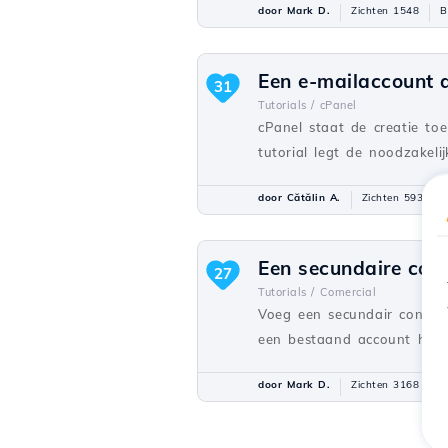
door Mark D.
Zichten 1548
B
Een e-mailaccount 
31
Tutorials /
cPanel
cPanel staat de creatie to
tutorial legt de noodzakel
door Cătălin A.
Zichten 5939
Een secundaire con
27
Tutorials /
Comercial
Voeg een secundair contac
een bestaand account heeft
door Mark D.
Zichten 3168
B