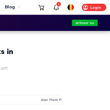
5
Blog
Login
activeer nu
s in
kunt
door Florin P.