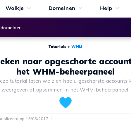
Wolkje
Domeinen
Help
 domeinen
Tutorials
•
WHM
eken naar opgeschorte account
het WHM-beheerpaneel
deze tutorial laten we zien hoe u geschorste accounts 
weergeven of opsommen in het WHM-beheerpaneel.
ubliceerd op 16/08/2017