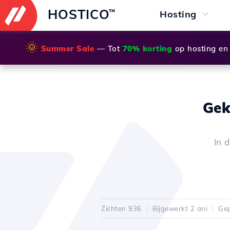
HOSTICO
™
Hosting
🌞
Summer Sale
— Tot
70% korting
op hosting en
Gek
In 
Zichten 936
Bijgewerkt 2 ani
Gep