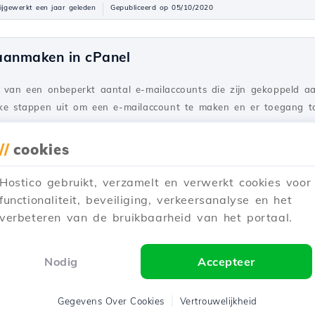
ijgewerkt een jaar geleden
Gepubliceerd op 05/10/2020
aanmaken in cPanel
e van een onbeperkt aantal e-mailaccounts die zijn gekoppeld 
ijke stappen uit om een e-mailaccount te maken en er toegang to
Bijgewerkt 2 jaar geleden
Gepubliceerd op 28/06/2017
//
cookies
Hostico gebruikt, verzamelt en verwerkt cookies voor
tactpersoon (Subcontact) toevoegen
functionaliteit, beveiliging, verkeersanalyse en het
verbeteren van de bruikbaarheid van het portaal.
t toe aan uw Hostico-cliëntaccount door de eenvoudige stappen
 en de nodige rechten hebt geactiveerd.
Nodig
Accepteer
ijgewerkt 2 jaar geleden
Gepubliceerd op 08/07/2017
Gegevens Over Cookies
Vertrouwelijkheid