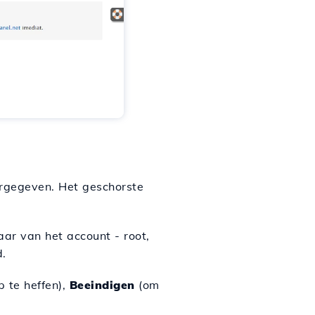
rgegeven. Het geschorste
aar van het account - root,
.
 te heffen),
Beeindigen
(om