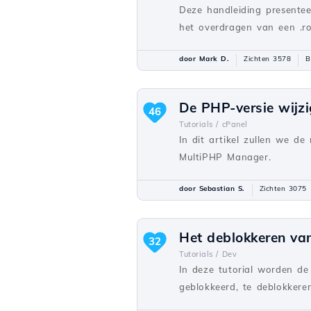
Deze handleiding presentee
het overdragen van een .ro
door Mark D.
Zichten 3578
B
De PHP-versie wijz
46
Tutorials /
cPanel
In dit artikel zullen we d
MultiPHP Manager.
door Sebastian S.
Zichten 3075
Het deblokkeren van
32
Tutorials /
Dev
In deze tutorial worden de
geblokkeerd, te deblokkeren