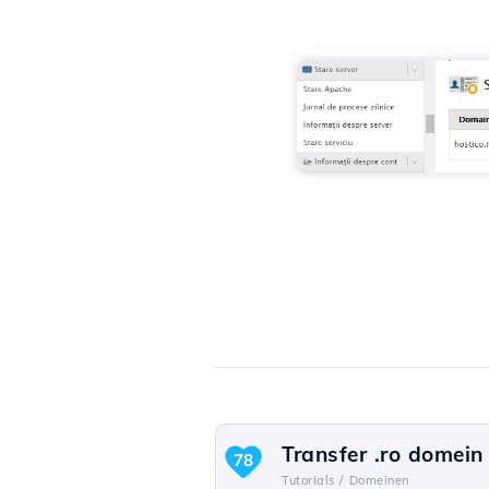
Transfer .ro domein
78
Tutorials /
Domeinen