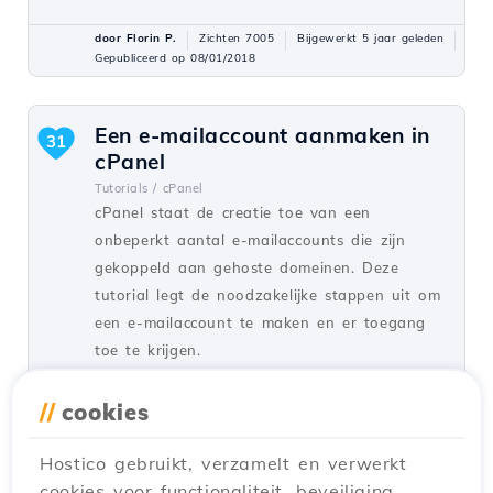
door Florin P.
Zichten 7005
Bijgewerkt 5 jaar geleden
Gepubliceerd op 08/01/2018
Een e-mailaccount aanmaken in
31
cPanel
Tutorials /
cPanel
cPanel staat de creatie toe van een
onbeperkt aantal e-mailaccounts die zijn
gekoppeld aan gehoste domeinen. Deze
tutorial legt de noodzakelijke stappen uit om
een e-mailaccount te maken en er toegang
toe te krijgen.
door Cătălin A.
Zichten 5932
//
cookies
Bijgewerkt 2 jaar geleden
Gepubliceerd op 28/06/2017
Hostico gebruikt, verzamelt en verwerkt
cookies voor functionaliteit, beveiliging,