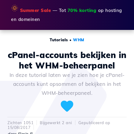
🌞
Summer Sale
— Tot
70% korting
op hosting
en domeinen
Tutorials
•
WHM
cPanel-accounts bekijken in
het WHM-beheerpanel
In deze tutorial laten we je zien hoe je cPanel-
accounts kunt opsommen of bekijken in het
WHM-beheerpaneel.
Zichten 1051
Bijgewerkt 2 ani
Gepubliceerd op
15/08/2017
door Florin P.