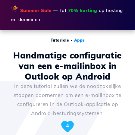
🌞
Summer Sale
— Tot
70% korting
op hosting
en domeinen
Tutorials
•
Apps
Handmatige configuratie
van een e-mailinbox in
Outlook op Android
In deze tutorial zullen we de noodzakelijke
stappen doornemen om een e-mailinbox te
configureren in de Outlook-applicatie op
Android-besturingssystemen.
4