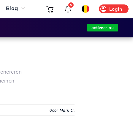
5
Blog
Login
activeer nu
genereren
meinen
door Mark D.