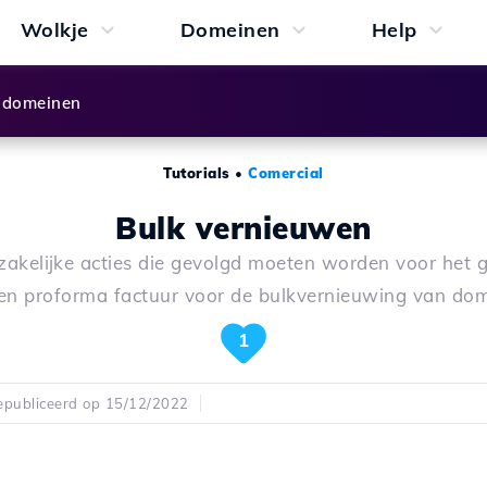
Wolkje
Domeinen
Help
 domeinen
Tutorials
•
Comercial
Bulk vernieuwen
akelijke acties die gevolgd moeten worden voor het 
en proforma factuur voor de bulkvernieuwing van do
1
publiceerd op 15/12/2022