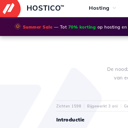
HOSTICO
™
Hosting
🌞
Summer Sale
— Tot
70% korting
op hosting en
De noodz
van e
Zichten 1598
Bijgewerkt 3 ani
Ge
Introductie