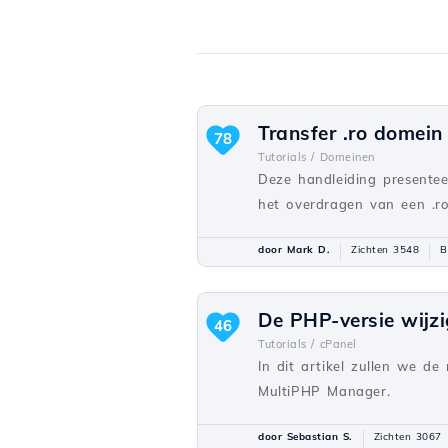
Transfer .ro domein
78
Tutorials /
Domeinen
Deze handleiding presentee
het overdragen van een .ro
door Mark D.
Zichten 3548
B
De PHP-versie wijz
46
Tutorials /
cPanel
In dit artikel zullen we d
MultiPHP Manager.
door Sebastian S.
Zichten 3067