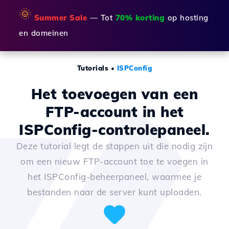
🌞
Summer Sale
— Tot
70% korting
op hosting
en domeinen
Tutorials
•
ISPConfig
Het toevoegen van een
FTP-account in het
ISPConfig-controlepaneel.
Deze tutorial legt de stappen uit die nodig zijn
om een nieuw FTP-account toe te voegen in
het ISPConfig-beheerpaneel, waarmee je
bestanden naar de server kunt uploaden.