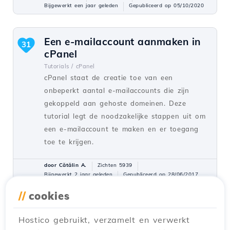
Bijgewerkt een jaar geleden
Gepubliceerd op 05/10/2020
Een e-mailaccount aanmaken in
31
cPanel
Tutorials /
cPanel
cPanel staat de creatie toe van een
onbeperkt aantal e-mailaccounts die zijn
gekoppeld aan gehoste domeinen. Deze
tutorial legt de noodzakelijke stappen uit om
een e-mailaccount te maken en er toegang
toe te krijgen.
door Cătălin A.
Zichten 5939
Bijgewerkt 2 jaar geleden
Gepubliceerd op 28/06/2017
//
cookies
Een secundaire contactpersoon
27
Hostico gebruikt, verzamelt en verwerkt
(Subcontact) toevoegen