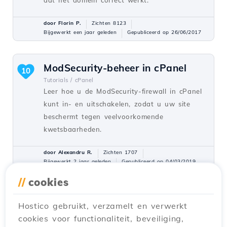
dat het domein correct werkt.
door Florin P.
Zichten 8123
Bijgewerkt een jaar geleden
Gepubliceerd op 26/06/2017
ModSecurity-beheer in cPanel
10
Tutorials /
cPanel
Leer hoe u de ModSecurity-firewall in cPanel
kunt in- en uitschakelen, zodat u uw site
beschermt tegen veelvoorkomende
kwetsbaarheden.
door Alexandru R.
Zichten 1707
Bijgewerkt 2 jaar geleden
Gepubliceerd op 04/03/2019
//
cookies
Bestandbeheer met de File
4
Hostico gebruikt, verzamelt en verwerkt
Manager in het cPanel-
cookies voor functionaliteit, beveiliging,
dashboard