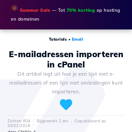
🌞
Summer Sale
— Tot
70% korting
op hosting
en domeinen
Tutorials
•
Email
E-mailadressen importeren
in cPanel
Dit artikel legt uit hoe je een lijst met e-
mailadressen of een lijst met omleidingen kunt
importeren.
Zichten 804
Bijgewerkt 2 ani
Gepubliceerd op
30/01/2018
door Cătălin A.