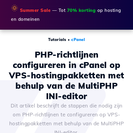
🌞
Summer Sale
— Tot
70% korting
op hosting
en domeinen
Tutorials
•
cPanel
PHP-richtlijnen
configureren in cPanel op
VPS-hostingpakketten met
behulp van de MultiPHP
INI-editor
Dit artikel beschrijft de stappen die nodig zijn
om PHP-richtlijnen te configureren op VPS-
hostingpakketten met behulp van de MultiPHP
INI-editor.