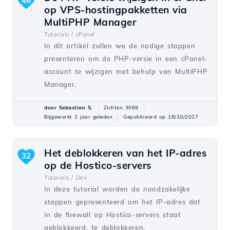
46
op VPS-hostingpakketten via
MultiPHP Manager
Tutorials /
cPanel
In dit artikel zullen we de nodige stappen
presenteren om de PHP-versie in een cPanel-
account te wijzigen met behulp van MultiPHP
Manager.
door Sebastian S.
Zichten 3069
Bijgewerkt 2 jaar geleden
Gepubliceerd op 18/10/2017
Het deblokkeren van het IP-adres
32
op de Hostico-servers
Tutorials /
Dev
In deze tutorial worden de noodzakelijke
stappen gepresenteerd om het IP-adres dat
in de firewall op Hostico-servers staat
geblokkeerd, te deblokkeren.