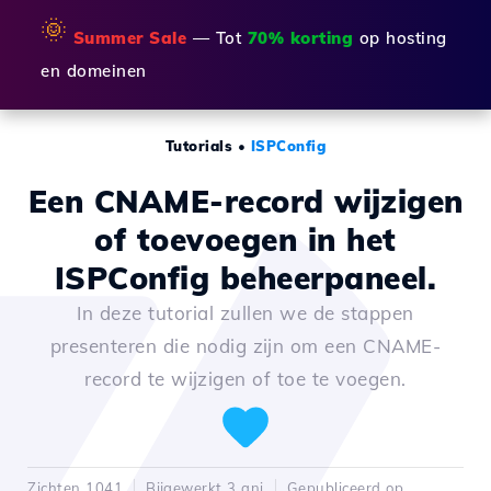
🌞
Summer Sale
— Tot
70% korting
op hosting
en domeinen
Tutorials
•
ISPConfig
Een CNAME-record wijzigen
of toevoegen in het
ISPConfig beheerpaneel.
In deze tutorial zullen we de stappen
presenteren die nodig zijn om een CNAME-
record te wijzigen of toe te voegen.
Zichten 1041
Bijgewerkt 3 ani
Gepubliceerd op