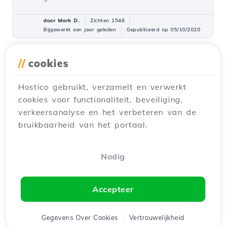
door Mark D.
Zichten 1548
Bijgewerkt een jaar geleden
Gepubliceerd op 05/10/2020
//
cookies
Een e-mailaccount aanmaken in
31
cPanel
Hostico gebruikt, verzamelt en verwerkt
Tutorials /
cPanel
cookies voor functionaliteit, beveiliging,
cPanel staat de creatie toe van een
verkeersanalyse en het verbeteren van de
onbeperkt aantal e-mailaccounts die zijn
bruikbaarheid van het portaal.
gekoppeld aan gehoste domeinen. Deze
tutorial legt de noodzakelijke stappen uit om
een e-mailaccount te maken en er toegang
Nodig
toe te krijgen.
door Cătălin A.
Zichten 5932
Accepteer
Bijgewerkt 2 jaar geleden
Gepubliceerd op 28/06/2017
Gegevens Over Cookies
Vertrouwelijkheid