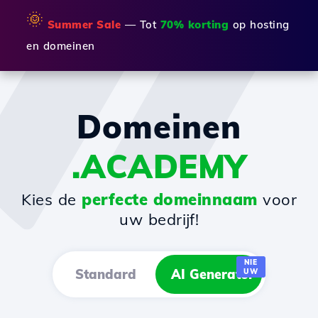
🌞
Summer Sale
— Tot
70% korting
op hosting
en domeinen
Domeinen
.ACADEMY
Kies de
perfecte domeinnaam
voor
uw bedrijf!
NIE
Standard
AI Generator
UW