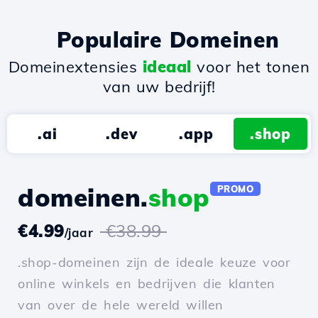
Populaire Domeinen
Domeinextensies
ideaal
voor het tonen
van uw bedrijf!
.ai
.dev
.app
.shop
domeinen.
shop
PROMO
€4.99
€38.99
/jaar
.shop-domeinen zijn de ideale keuze voor
online winkels en bedrijven die klanten
van over de hele wereld willen