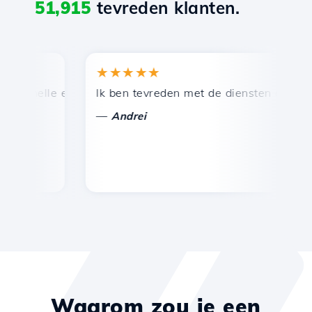
51,915
tevreden klanten.
★★★★★
★
snelle en efficiënte technische ondersteuning.
Ik ben tevreden met de diensten die door Ho
Ge
—
Andrei
Waarom zou je een