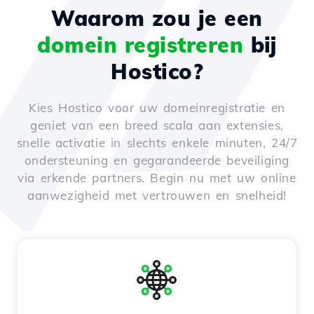
Waarom zou je een
domein registreren
bij
Hostico?
Kies Hostico voor uw domeinregistratie en
geniet van een breed scala aan extensies,
snelle activatie in slechts enkele minuten, 24/7
ondersteuning en gegarandeerde beveiliging
via erkende partners. Begin nu met uw online
aanwezigheid met vertrouwen en snelheid!