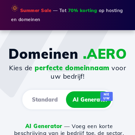
🌞
Summer Sale
— Tot
70% korting
op hosting
en domeinen
Domeinen
.AERO
Kies de
perfecte domeinnaam
voor
uw bedrijf!
NIE
Standard
AI Generator
UW
AI Generator
— Voeg een korte
beschrijving van je bedrijf toe, de sector,