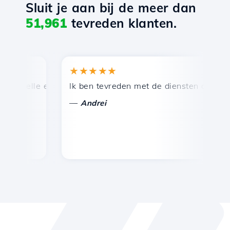
Sluit je aan bij de meer dan
51,961
tevreden klanten.
★★★★★
★
nelle en efficiënte technische ondersteuning.
Ik ben tevreden met de diensten die door Ho
Ge
—
—
Andrei