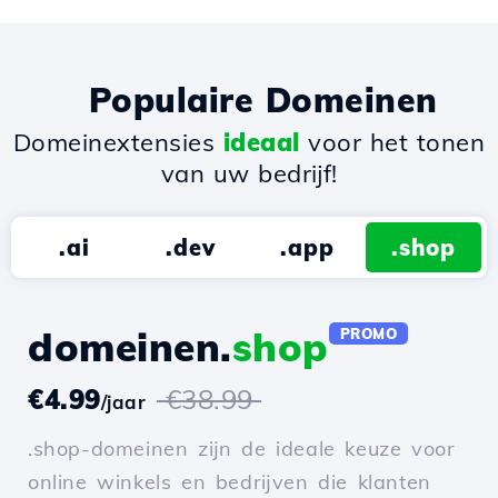
Populaire Domeinen
Domeinextensies
ideaal
voor het tonen
van uw bedrijf!
.ai
.dev
.app
.shop
domeinen.
shop
PROMO
€4.99
€38.99
/jaar
.shop-domeinen zijn de ideale keuze voor
online winkels en bedrijven die klanten