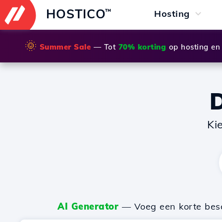
HOSTICO
™
Hosting
🌞
Summer Sale
— Tot
70% korting
op hosting en
Ki
AI Generator
— Voeg een korte besch