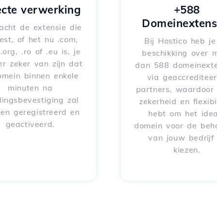
ecte verwerking
+588
Domeinextens
acht de extensie die
iest, of het nu .com,
Bij Hostico heb j
 .org, .ro of .eu is, je
beschikking over 
er zeker van zijn dat
dan 588 domeinexte
omein binnen enkele
via geaccreditee
minuten na
partners, waardoor 
lingsbevestiging zal
zekerheid en flexibil
en geregistreerd en
hebt om het idea
geactiveerd.
domein voor de beh
van jouw bedrijf
kiezen.