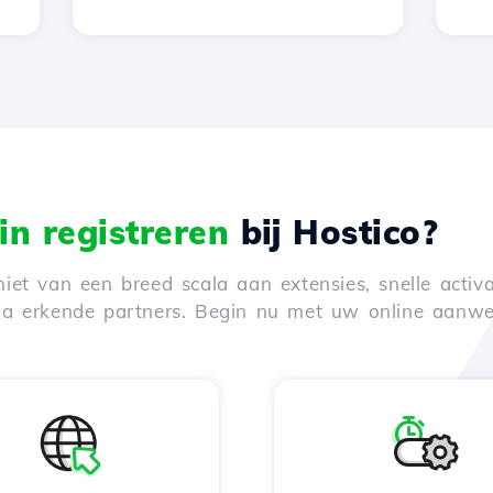
n registreren
bij Hostico?
iet van een breed scala aan extensies, snelle activa
via erkende partners. Begin nu met uw online aanwe