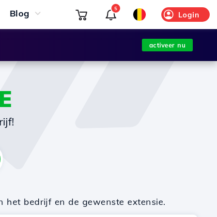
5
Blog
Login
activeer nu
E
jf!
n het bedrijf en de gewenste extensie.