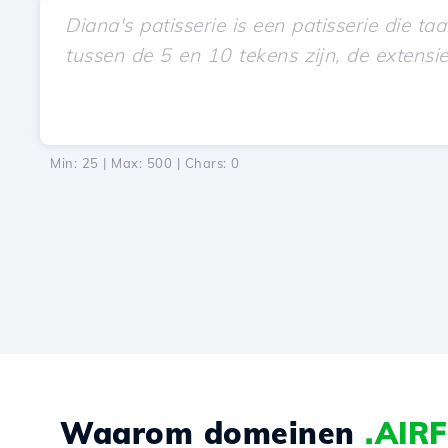
Min: 25 | Max: 500 | Chars:
0
Waarom domeinen
.AIR