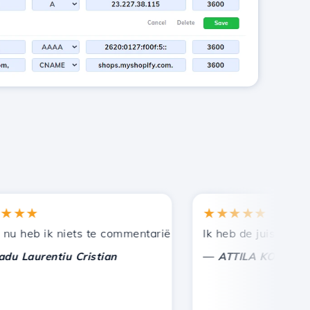
★
★★★★★
en bij andere bekenden.
uning!
eb ik niets te commentariëren, alleen om te waarderen. 
Ik heb de juiste keuze 
—
aurentiu Cristian
ATTILA KOLES