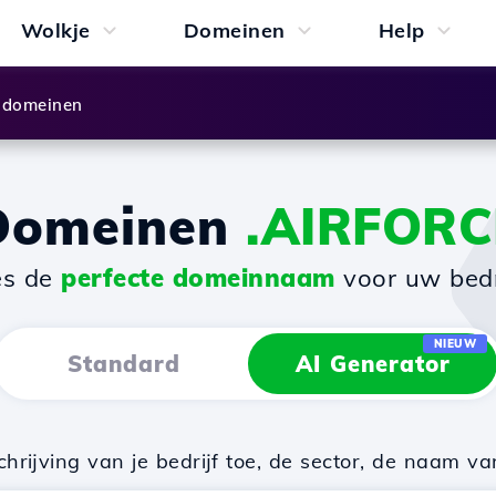
Wolkje
Domeinen
Help
 domeinen
Domeinen
.AIRFORC
es de
perfecte domeinnaam
voor uw bedri
NIEUW
Standard
AI Generator
rijving van je bedrijf toe, de sector, de naam va