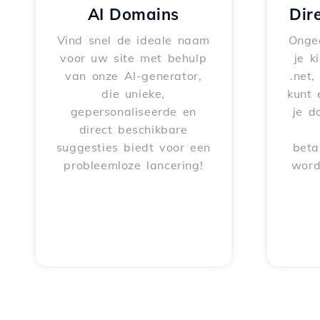
AI Domains
Dir
Vind snel de ideale naam
Onge
voor uw site met behulp
je k
van onze AI-generator,
.net,
die unieke,
kunt 
gepersonaliseerde en
je d
direct beschikbare
suggesties biedt voor een
beta
probleemloze lancering!
word