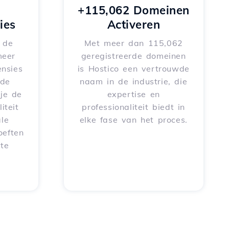
+115,062 Domeinen
ies
Activeren
e de
Met meer dan 115,062
meer
geregistreerde domeinen
nsies
is Hostico een vertrouwde
rde
naam in de industrie, die
je de
expertise en
iteit
professionaliteit biedt in
le
elke fase van het proces.
oeften
 te