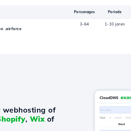
Personages
Periode
3-64
1-10 jaren
 .airforce
r webhosting of
Shopify
,
Wix
of