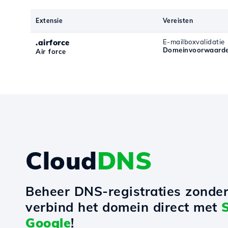
Extensie
Vereisten
.airforce
E-mailboxvalidatie
Domeinvoorwaarden
Air force
Cloud
DNS
Beheer DNS-registraties zonde
verbind het domein direct met
Google
!