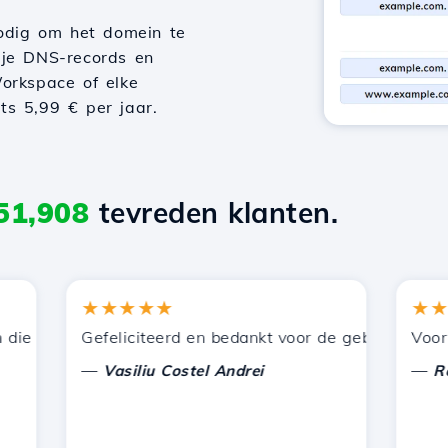
odig om het domein te
 je DNS-records en
orkspace of elke
hts 5,99 € per jaar.
51,908
tevreden klanten.
★★★★★
★★★★
 door Hostico worden aangeboden. Ik heb jullie aanbevol
Gefeliciteerd en bedankt voor de geboden onderste
Voor nu h
—
—
Vasiliu Costel Andrei
Radu L