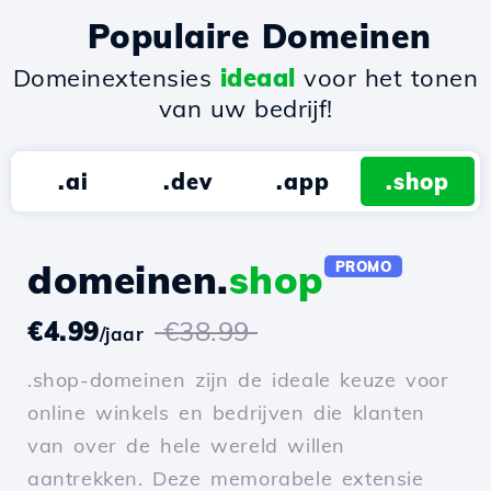
Populaire Domeinen
Domeinextensies
ideaal
voor het tonen
van uw bedrijf!
.ai
.dev
.app
.shop
domeinen.
shop
PROMO
€4.99
€38.99
/jaar
.shop-domeinen zijn de ideale keuze voor
online winkels en bedrijven die klanten
van over de hele wereld willen
aantrekken. Deze memorabele extensie