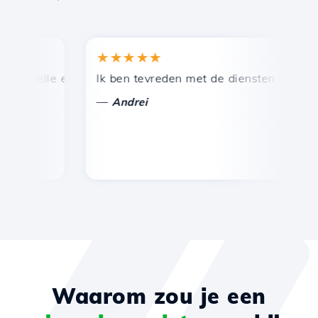
★★★★★
★
nelle en efficiënte technische ondersteuning.
Ik ben tevreden met de diensten die door Ho
Ge
—
—
Andrei
Waarom zou je een