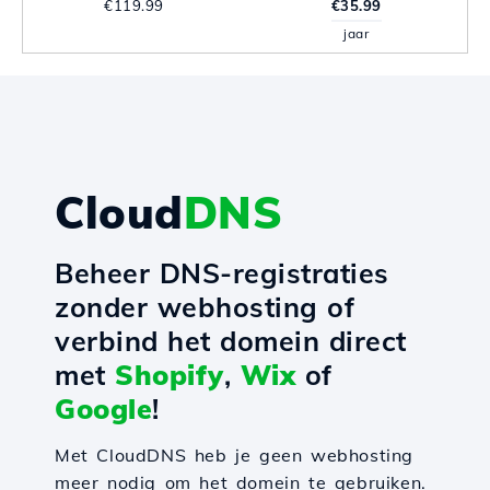
€119.99
€35.99
jaar
Cloud
DNS
Beheer DNS-registraties
zonder webhosting of
verbind het domein direct
met
Shopify
,
Wix
of
Google
!
Met CloudDNS heb je geen webhosting
meer nodig om het domein te gebruiken.