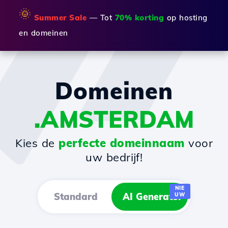
🌞
Summer Sale
— Tot
70% korting
op hosting
en domeinen
Domeinen
.AMSTERDAM
Kies de
perfecte domeinnaam
voor
uw bedrijf!
NIE
Standard
AI Generator
UW