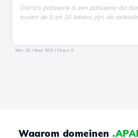
Min: 25 | Max: 500 | Chars:
0
Waarom domeinen
.APA