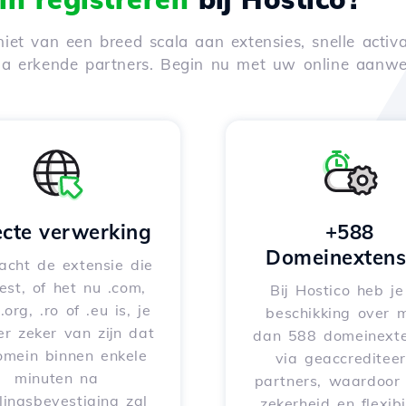
iet van een breed scala aan extensies, snelle activa
via erkende partners. Begin nu met uw online aanwe
ecte verwerking
+588
Domeinextens
acht de extensie die
iest, of het nu .com,
Bij Hostico heb j
 .org, .ro of .eu is, je
beschikking over 
er zeker van zijn dat
dan 588 domeinexte
omein binnen enkele
via geaccreditee
minuten na
partners, waardoor 
lingsbevestiging zal
zekerheid en flexibil