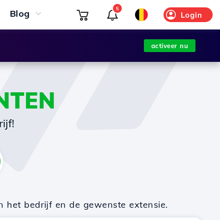
5
Blog
Login
activeer nu
NTEN
jf!
n het bedrijf en de gewenste extensie.