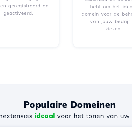
en geregistreerd en
hebt om het idea
geactiveerd.
domein voor de beh
van jouw bedrijf
kiezen.
Populaire Domeinen
nextensies
ideaal
voor het tonen van uw b