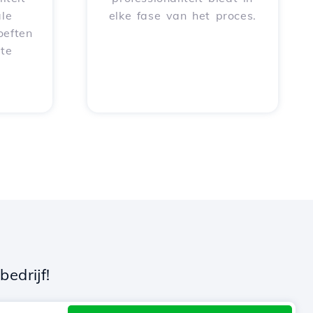
le
elke fase van het proces.
oeften
 te
edrijf!