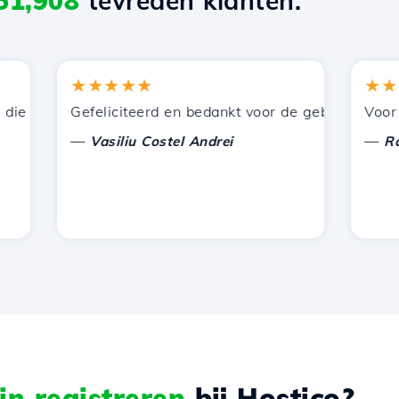
51,908
tevreden klanten.
★★★★★
★★★★
 door Hostico worden aangeboden. Ik heb jullie aanbevole
Gefeliciteerd en bedankt voor de geboden onderste
Voor nu h
—
—
Vasiliu Costel Andrei
Radu L
n registreren
bij Hostico?