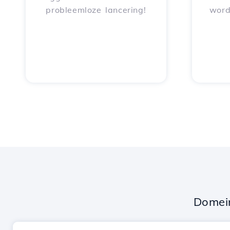
probleemloze lancering!
word
Domei