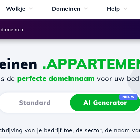
Wolkje
Domeinen
Help
 domeinen
einen
.APPARTEME
es de
perfecte domeinnaam
voor uw bedri
NIEUW
Standard
AI Generator
rijving van je bedrijf toe, de sector, de naam va