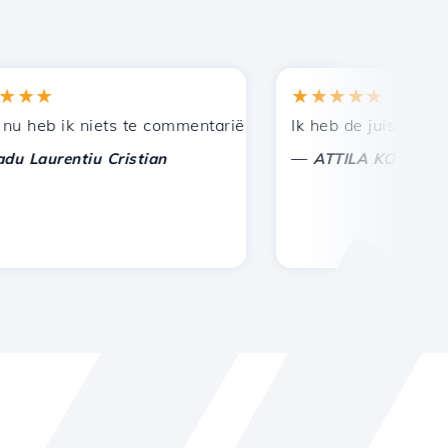
★
★★★★★
n bij andere bekenden.
uning!
eb ik niets te commentariëren, alleen om te waarderen. M
Ik heb de juiste keuze 
—
aurentiu Cristian
ATTILA KOLES