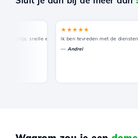
Sluit je aan bij de meer dan
★★★★★
 prijs, snelle en efficiënte technische ondersteuning.
Ik ben tevreden met de diensten die
—
Andrei
Waarom zou je een
domei