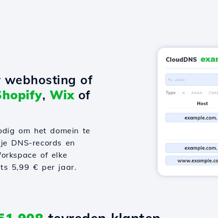
r webhosting of
Shopify
,
Wix
of
odig om het domein te
 je DNS-records en
orkspace of elke
hts 5,99 € per jaar.