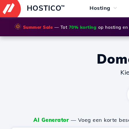
HOSTICO
™
Hosting
🌞
Summer Sale
— Tot
70% korting
op hosting en
Dom
Ki
AI Generator
— Voeg een korte besch