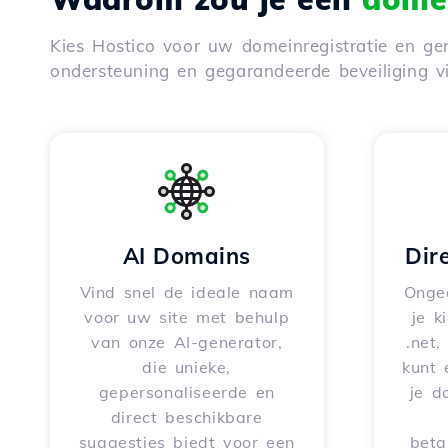
Kies Hostico voor uw domeinregistratie en gen
ondersteuning en gegarandeerde beveiliging 
AI Domains
Dir
Vind snel de ideale naam
Onge
voor uw site met behulp
je k
van onze AI-generator,
.net,
die unieke,
kunt 
gepersonaliseerde en
je d
direct beschikbare
suggesties biedt voor een
beta