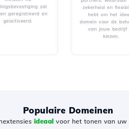
partners, waardoor 
lingsbevestiging zal
zekerheid en flexibil
en geregistreerd en
hebt om het idea
geactiveerd.
domein voor de beh
van jouw bedrijf
kiezen.
Populaire Domeinen
nextensies
ideaal
voor het tonen van uw b