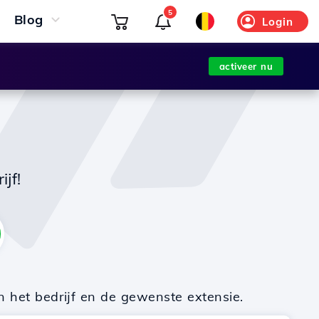
5
Blog
Login
activeer nu
jf!
n het bedrijf en de gewenste extensie.