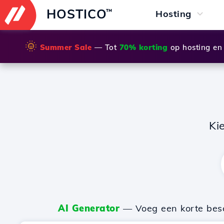
HOSTICO
™
Hosting
🌞
Summer Sale
— Tot
70% korting
op hosting en
Ki
AI Generator
— Voeg een korte besch