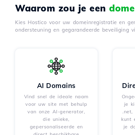
Waarom zou je een
domei
Kies Hostico voor uw domeinregistratie en gen
ondersteuning en gegarandeerde beveiliging 
AI Domains
Dir
Vind snel de ideale naam
Onge
voor uw site met behulp
je k
van onze AI-generator,
.net,
die unieke,
kunt 
gepersonaliseerde en
je d
direct beschikbare