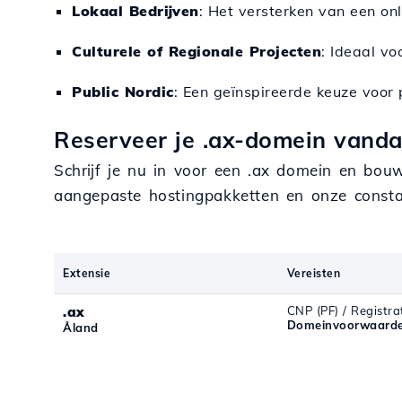
Lokaal Bedrijven
: Het versterken van een on
Culturele of Regionale Projecten
: Ideaal vo
Public Nordic
: Een geïnspireerde keuze voor
Reserveer je .ax-domein vanda
Schrijf je nu in voor een .ax domein en bou
aangepaste hostingpakketten en onze const
Extensie
Vereisten
.ax
CNP (PF) / Registrat
Domeinvoorwaarde
Åland