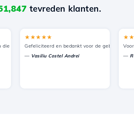
51,847
tevreden klanten.
★★★★★
★★★
 door Hostico worden aangeboden. Ik heb jullie aanbevol
Gefeliciteerd en bedankt voor de geboden onderste
Voor nu h
—
—
Vasiliu Costel Andrei
Radu L