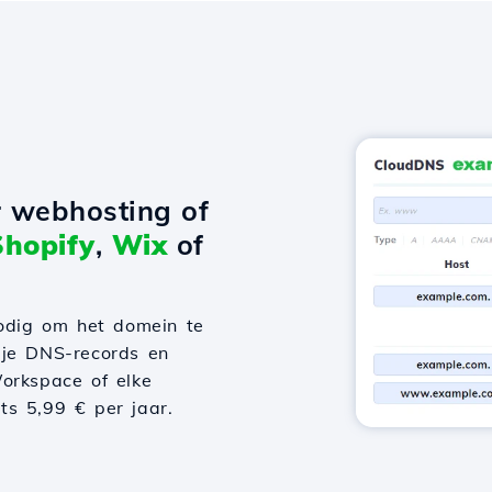
r webhosting of
Shopify
,
Wix
of
odig om het domein te
 je DNS-records en
orkspace of elke
hts 5,99 € per jaar.