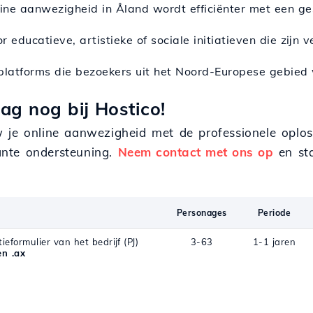
line aanwezigheid in Åland wordt efficiënter met een ge
or educatieve, artistieke of sociale initiatieven die zijn v
 platforms die bezoekers uit het Noord-Europese gebied 
ag nog bij Hostico!
w je online aanwezigheid met de professionele oplos
ante ondersteuning.
Neem contact met ons op
en sta
Personages
Periode
ieformulier van het bedrijf (PJ)
3-63
1-1 jaren
n .ax