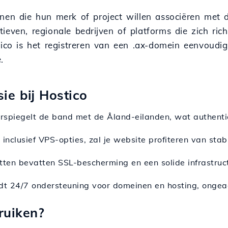
enen die hun merk of project willen associëren met
iatieven, regionale bedrijven of platforms die zich r
tico is het registreren van een .ax-domein eenvoudi
.
ie bij Hostico
rspiegelt de band met de Åland-eilanden, wat authentic
 inclusief VPS-opties, zal je website profiteren van stab
etten bevatten SSL-bescherming en een solide infrastruct
dt 24/7 ondersteuning voor domeinen en hosting, ongeac
ruiken?