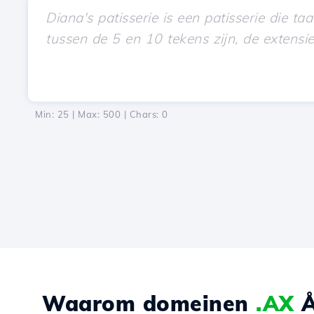
Min: 25 | Max: 500 | Chars:
0
Waarom domeinen
.AX
Å