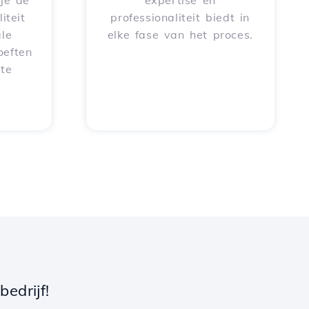
je de
expertise en
iteit
professionaliteit biedt in
le
elke fase van het proces.
oeften
 te
edrijf!