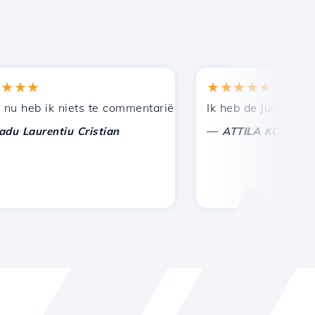
★★
★★★★★
en bij andere bekenden.
uning!
eb ik niets te commentariëren, alleen om te waarderen. 
Ik heb de juiste keuze 
—
aurentiu Cristian
ATTILA KOLES