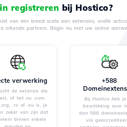
n registreren
bij Hostico?
iet van een breed scala aan extensies, snelle activa
via erkende partners. Begin nu met uw online aanwe
ecte verwerking
+588
Domeinextens
acht de extensie die
iest, of het nu .com,
Bij Hostico heb j
 .org, .ro of .eu is, je
beschikking over 
er zeker van zijn dat
dan 588 domeinexte
omein binnen enkele
via geaccreditee
minuten na