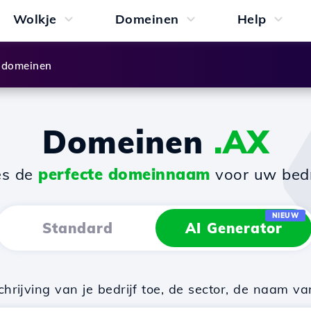
Wolkje
Domeinen
Help
 domeinen
Domeinen
.AX
es de
perfecte domeinnaam
voor uw bedri
NIEUW
Standard
AI Generator
rijving van je bedrijf toe, de sector, de naam va