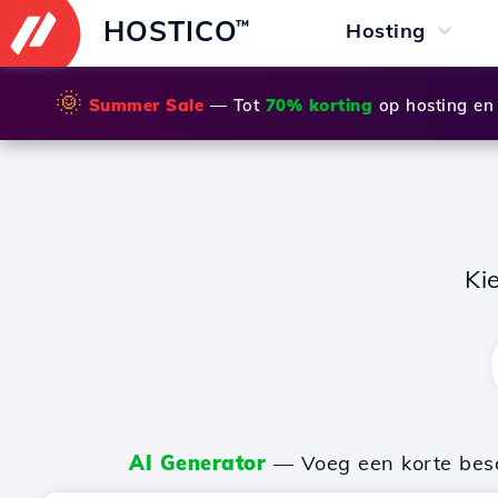
HOSTICO
™
Hosting
🌞
Summer Sale
— Tot
70% korting
op hosting en
Ki
AI Generator
— Voeg een korte besch