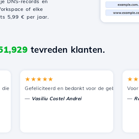
 je DNS-records en
orkspace of elke
hts 5,99 € per jaar.
51,929
tevreden klanten.
★★★★★
★★★★
 door Hostico worden aangeboden. Ik heb jullie aanbevole
Gefeliciteerd en bedankt voor de geboden onderste
Voor nu h
—
—
Vasiliu Costel Andrei
Radu L