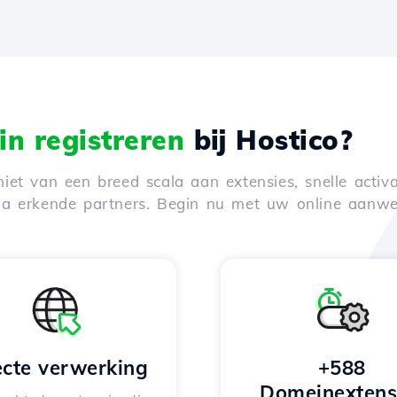
n registreren
bij Hostico?
iet van een breed scala aan extensies, snelle activa
via erkende partners. Begin nu met uw online aanwe
ecte verwerking
+588
Domeinextens