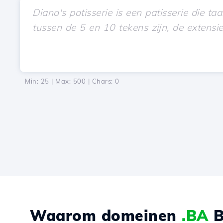
Min: 25 | Max: 500 | Chars:
0
Waarom domeinen
.BA
B