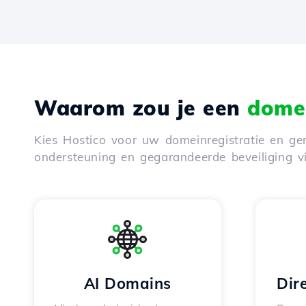
Waarom zou je een
domei
Kies Hostico voor uw domeinregistratie en gen
ondersteuning en gegarandeerde beveiliging 
AI Domains
Dir