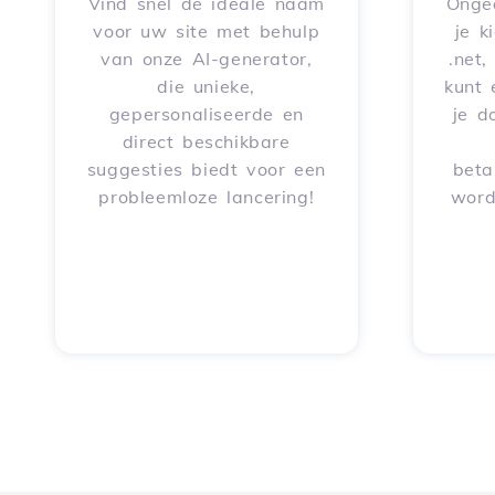
Vind snel de ideale naam
Onge
voor uw site met behulp
je k
van onze AI-generator,
.net,
die unieke,
kunt 
gepersonaliseerde en
je d
direct beschikbare
suggesties biedt voor een
beta
probleemloze lancering!
word