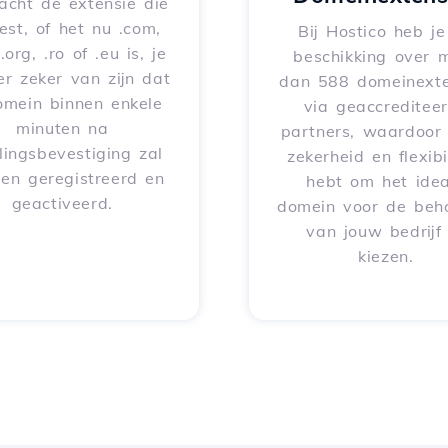
acht de extensie die
iest, of het nu .com,
Bij Hostico heb j
 .org, .ro of .eu is, je
beschikking over 
er zeker van zijn dat
dan 588 domeinexte
omein binnen enkele
via geaccreditee
minuten na
partners, waardoor 
lingsbevestiging zal
zekerheid en flexibil
en geregistreerd en
hebt om het idea
geactiveerd.
domein voor de beh
van jouw bedrijf
kiezen.