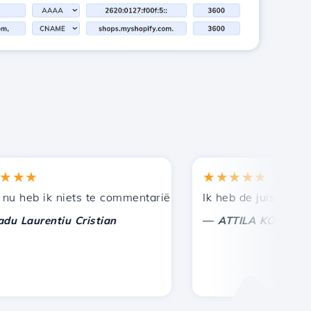
★
★★★★★
n bij andere bekenden.
uning!
eb ik niets te commentariëren, alleen om te waarderen. M
Ik heb de juiste keuze 
—
aurentiu Cristian
ATTILA KOLES