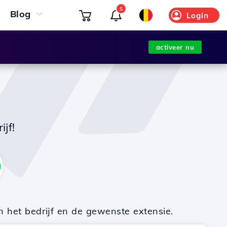
5
Blog
Login
activeer nu
jf!
n het bedrijf en de gewenste extensie.