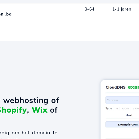
3-64
1-1 jaren
n .ba
r webhosting of
Shopify
,
Wix
of
odig om het domein te