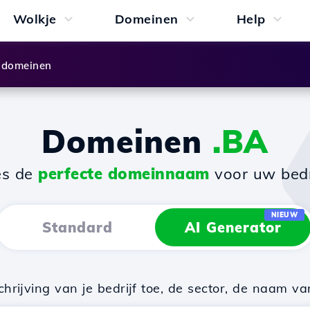
Wolkje
Domeinen
Help
 domeinen
Domeinen
.BA
es de
perfecte domeinnaam
voor uw bedri
NIEUW
Standard
AI Generator
rijving van je bedrijf toe, de sector, de naam va