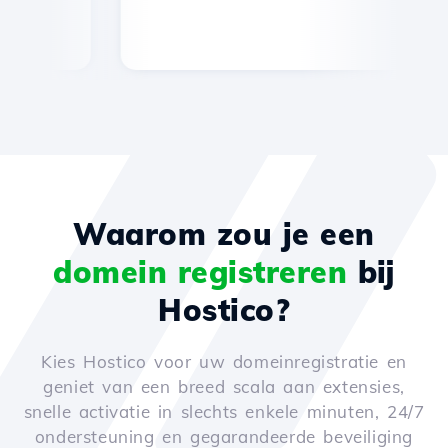
Waarom zou je een
domein registreren
bij
Hostico?
Kies Hostico voor uw domeinregistratie en
geniet van een breed scala aan extensies,
snelle activatie in slechts enkele minuten, 24/7
ondersteuning en gegarandeerde beveiliging