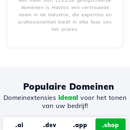
Met meer dan 115,018 geregistreerde
domeinen is Hostico een vertrouwde
naam in de industrie, die expertise en
professionaliteit biedt in elke fase van
het proces.
Populaire Domeinen
Domeinextensies
ideaal
voor het tonen
van uw bedrijf!
.ai
.dev
.app
.shop