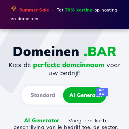
🌞
Summer Sale
— Tot
70% korting
op hosting
en domeinen
Domeinen
.BAR
Kies de
perfecte domeinnaam
voor
uw bedrijf!
NIE
Standard
AI Generator
UW
AI Generator
— Voeg een korte
beschrijving van je bedrijf toe, de sector,