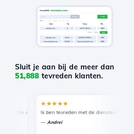
Sluit je aan bij de meer dan
51,888
tevreden klanten.
★★★★★
★
nelle en efficiënte technische ondersteuning.
Ik ben tevreden met de diensten die door Ho
Ge
—
—
Andrei