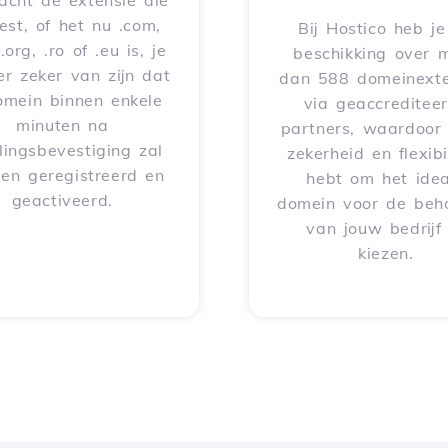
acht de extensie die
iest, of het nu .com,
Bij Hostico heb j
 .org, .ro of .eu is, je
beschikking over 
er zeker van zijn dat
dan 588 domeinexte
omein binnen enkele
via geaccreditee
minuten na
partners, waardoor 
lingsbevestiging zal
zekerheid en flexibil
en geregistreerd en
hebt om het idea
geactiveerd.
domein voor de beh
van jouw bedrijf
kiezen.