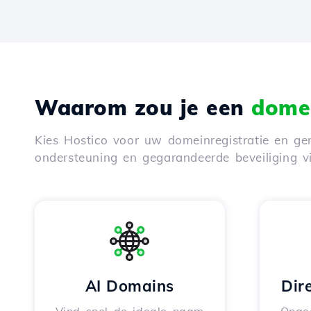
Waarom zou je een
domei
Kies Hostico voor uw domeinregistratie en gen
ondersteuning en gegarandeerde beveiliging 
AI Domains
Dir