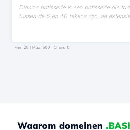
Min: 25 | Max: 500 | Chars:
0
Waarom domeinen
.BAS