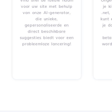
Vind snel de ideale naam
Onge
voor uw site met behulp
je k
van onze AI-generator,
.net,
die unieke,
kunt 
gepersonaliseerde en
je d
direct beschikbare
suggesties biedt voor een
beta
probleemloze lancering!
word