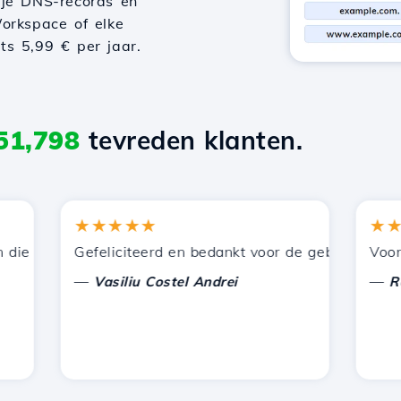
 je DNS-records en
orkspace of elke
hts 5,99 € per jaar.
51,798
tevreden klanten.
★★★★★
★★★
 door Hostico worden aangeboden. Ik heb jullie aanbevol
Gefeliciteerd en bedankt voor de geboden onderste
Voor nu h
—
—
Vasiliu Costel Andrei
Radu L