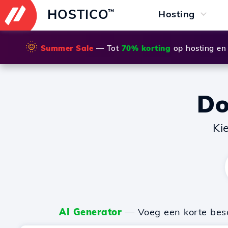
HOSTICO
™
Hosting
🌞
Summer Sale
— Tot
70% korting
op hosting en
D
Ki
AI Generator
— Voeg een korte besch