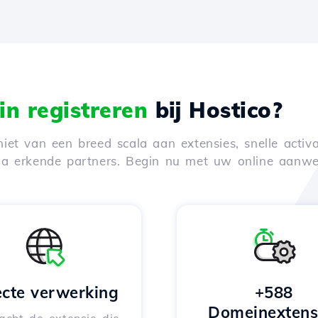
n registreren
bij Hostico?
iet van een breed scala aan extensies, snelle activa
via erkende partners. Begin nu met uw online aanwe
ecte verwerking
+588
Domeinextens