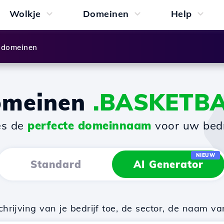
Wolkje
Domeinen
Help
 domeinen
omeinen
.BASKETB
es de
perfecte domeinnaam
voor uw bedri
NIEUW
Standard
AI Generator
rijving van je bedrijf toe, de sector, de naam va