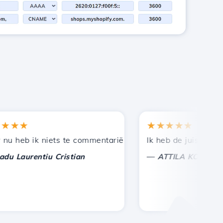
★★
★★★★★
en bij andere bekenden.
uning!
eb ik niets te commentariëren, alleen om te waarderen. 
Ik heb de juiste keuze 
—
aurentiu Cristian
ATTILA KOLES