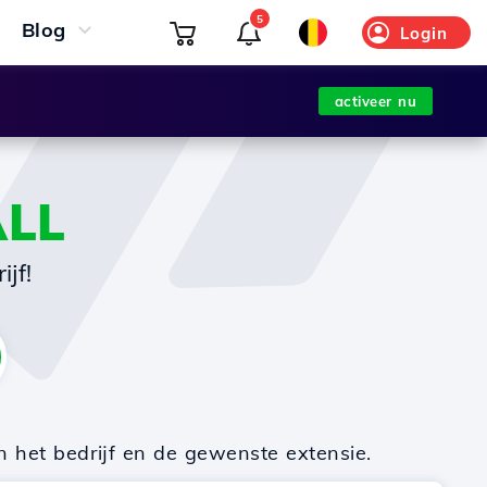
5
Blog
Login
activeer nu
ALL
jf!
n het bedrijf en de gewenste extensie.