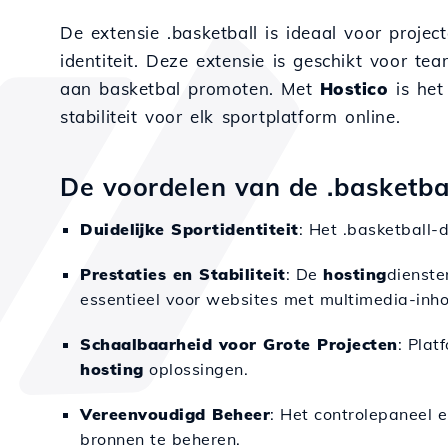
De extensie .basketball is ideaal voor projec
identiteit. Deze extensie is geschikt voor te
aan basketbal promoten. Met
Hostico
is he
stabiliteit voor elk sportplatform online.
De voordelen van de .basketba
Duidelijke Sportidentiteit
: Het .basketball-
Prestaties en Stabiliteit
: De
hosting
dienste
essentieel voor websites met multimedia-inho
Schaalbaarheid voor Grote Projecten
: Plat
hosting
oplossingen.
Vereenvoudigd Beheer
: Het controlepaneel 
bronnen te beheren.