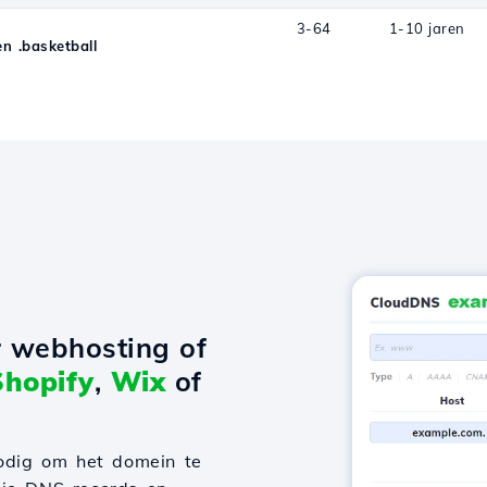
3-64
1-10 jaren
 .basketball
r webhosting of
Shopify
,
Wix
of
odig om het domein te