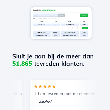
Sluit je aan bij de meer dan
51,865
tevreden klanten.
★★★★★
★
snelle en efficiënte technische ondersteuning.
Ik ben tevreden met de diensten die door Ho
Ge
—
Andrei