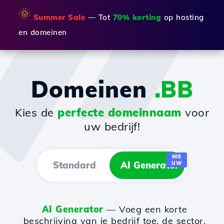
🌞
Summer Sale
— Tot
70% korting
op hosting
en domeinen
Domeinen
.BB
Kies de
perfecte domeinnaam
voor
uw bedrijf!
NIE
Standard
AI Generator
UW
AI Generator
— Voeg een korte
beschrijving van je bedrijf toe, de sector,