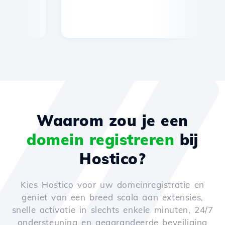
Waarom zou je een
domein registreren
bij
Hostico?
Kies Hostico voor uw domeinregistratie en
geniet van een breed scala aan extensies,
snelle activatie in slechts enkele minuten, 24/7
ondersteuning en gegarandeerde beveiliging