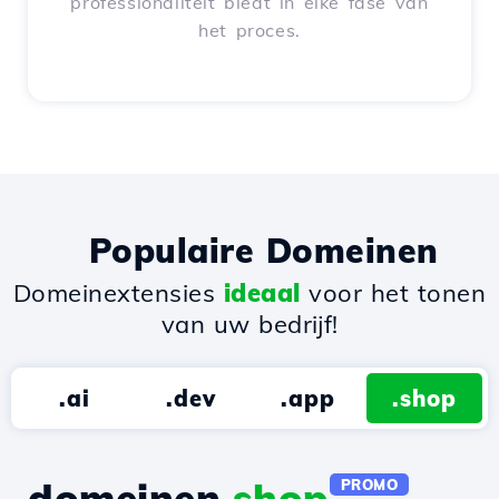
professionaliteit biedt in elke fase van
het proces.
Populaire Domeinen
Domeinextensies
ideaal
voor het tonen
van uw bedrijf!
.ai
.dev
.app
.shop
domeinen.
shop
PROMO