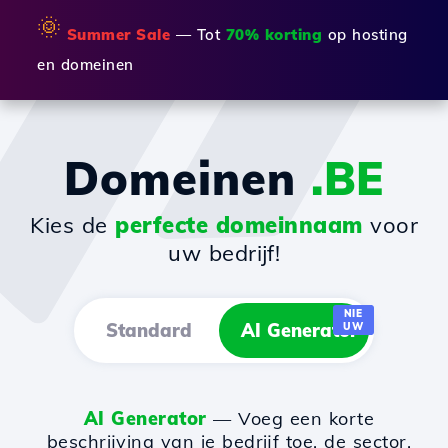
🌞
Summer Sale
— Tot
70% korting
op hosting
en domeinen
Domeinen
.BE
Kies de
perfecte domeinnaam
voor
uw bedrijf!
NIE
Standard
AI Generator
UW
AI Generator
— Voeg een korte
beschrijving van je bedrijf toe, de sector,