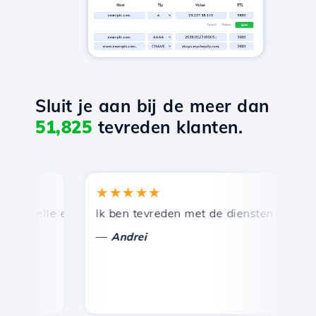
Sluit je aan bij de meer dan
51,825
tevreden klanten.
★★★★★
★
snelle en efficiënte technische ondersteuning.
Ik ben tevreden met de diensten die door Ho
Ge
—
Andrei