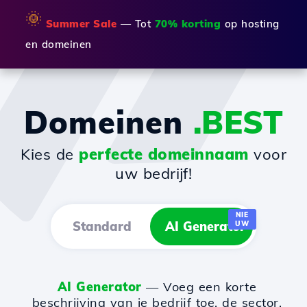
🌞
Summer Sale
— Tot
70% korting
op hosting
en domeinen
Domeinen
.BEST
Kies de
perfecte domeinnaam
voor
uw bedrijf!
NIE
Standard
AI Generator
UW
AI Generator
— Voeg een korte
beschrijving van je bedrijf toe, de sector,