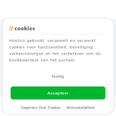
//
cookies
Download de app
Hostico
Hostico gebruikt, verzamelt en verwerkt
cookies voor functionaliteit, beveiliging,
verkeersanalyse en het verbeteren van de
bruikbaarheid van het portaal.
Nodig
Accepteer
Thuis
Gegevens Over Cookies
Cliënt
Winkelwagen
Vertrouwelijkheid
Chat
Menu
tje