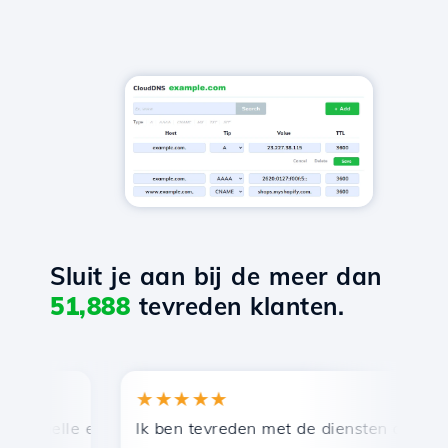
Sluit je aan bij de meer dan
51,888
tevreden klanten.
★★★★★
★
snelle en efficiënte technische ondersteuning.
Ik ben tevreden met de diensten die door Ho
Ge