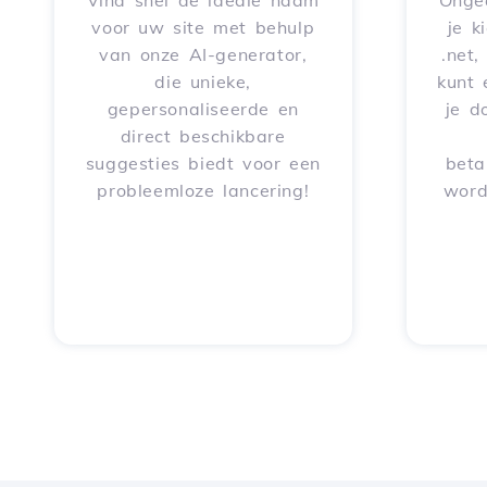
Vind snel de ideale naam
Onge
voor uw site met behulp
je k
van onze AI-generator,
.net,
die unieke,
kunt 
gepersonaliseerde en
je d
direct beschikbare
suggesties biedt voor een
beta
probleemloze lancering!
word