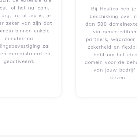
acht de extensie die
iest, of het nu .com,
Bij Hostico heb j
 .org, .ro of .eu is, je
beschikking over 
er zeker van zijn dat
dan 588 domeinexte
omein binnen enkele
via geaccreditee
minuten na
partners, waardoor 
lingsbevestiging zal
zekerheid en flexibil
en geregistreerd en
hebt om het idea
geactiveerd.
domein voor de beh
van jouw bedrijf
kiezen.