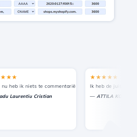
★★
★★★★★
en bij andere bekenden.
uning!
eb ik niets te commentariëren, alleen om te waarderen. 
Ik heb de juiste keuze 
—
aurentiu Cristian
ATTILA KOLES