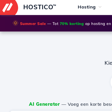
HOSTICO
™
Hosting
🌞
Summer Sale
— Tot
70% korting
op hosting en
Ki
AI Generator
— Voeg een korte besch