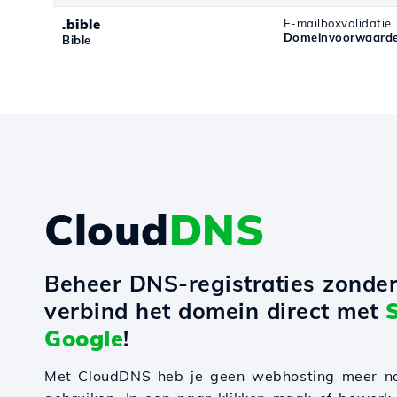
.bible
E-mailboxvalidatie
Domeinvoorwaarden
Bible
Cloud
DNS
Beheer DNS-registraties zonde
verbind het domein direct met
Google
!
Met CloudDNS heb je geen webhosting meer n