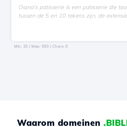
Min: 25 | Max: 500 | Chars:
0
Waarom domeinen
.BIBL