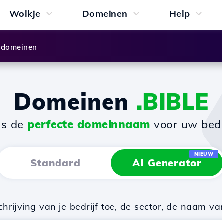
Wolkje
Domeinen
Help
 domeinen
Domeinen
.BIBLE
es de
perfecte domeinnaam
voor uw bedri
NIEUW
Standard
AI Generator
rijving van je bedrijf toe, de sector, de naam va