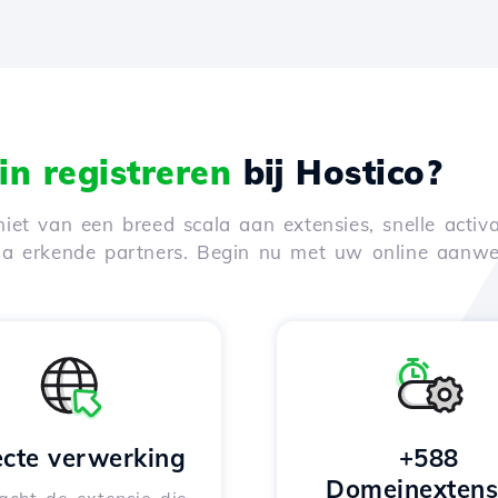
n registreren
bij Hostico?
iet van een breed scala aan extensies, snelle activa
via erkende partners. Begin nu met uw online aanwe
ecte verwerking
+588
Domeinextens