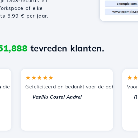
 je DNS-records en
orkspace of elke
hts 5,99 € per jaar.
51,888
tevreden klanten.
★★★★★
★★★
 door Hostico worden aangeboden. Ik heb jullie aanbevol
Gefeliciteerd en bedankt voor de geboden onderste
Voor nu h
—
—
Vasiliu Costel Andrei
Radu L