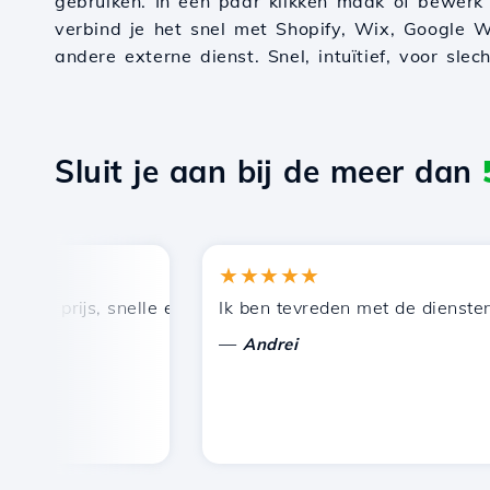
gebruiken. In een paar klikken maak of bewerk
verbind je het snel met Shopify, Wix, Google W
andere externe dienst. Snel, intuïtief, voor slec
Sluit je aan bij de meer dan
★★★★★
 prijs, snelle en efficiënte technische ondersteuning.
Ik ben tevreden met de diensten die
—
Andrei