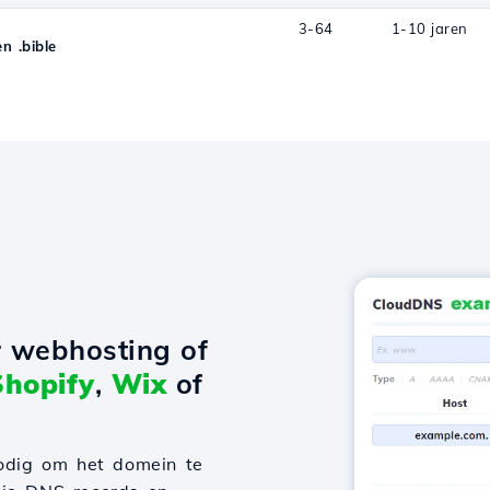
3-64
1-10 jaren
 .bible
r webhosting of
Shopify
,
Wix
of
odig om het domein te