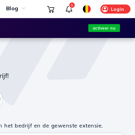
5
Blog
Login
activeer nu
jf!
n het bedrijf en de gewenste extensie.