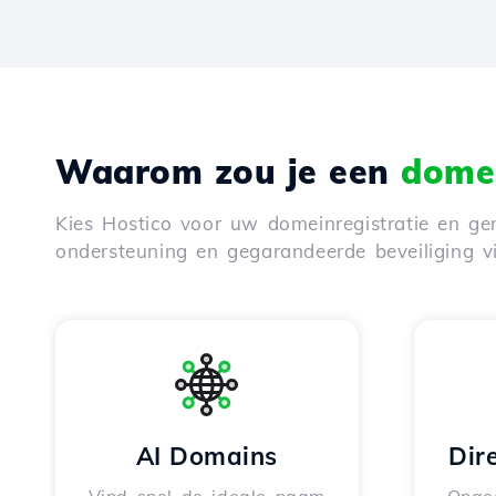
Waarom zou je een
domei
Kies Hostico voor uw domeinregistratie en gen
ondersteuning en gegarandeerde beveiliging 
AI Domains
Dir